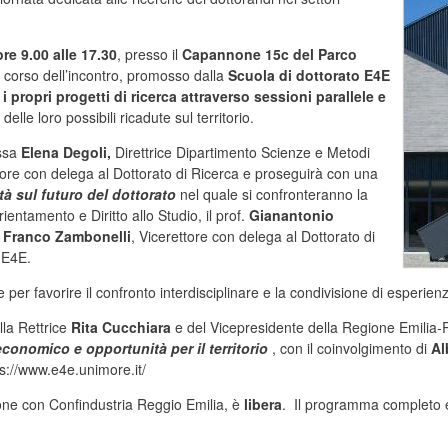
ore 9.00
alle 17.30
, presso il
Capannone 15c del
Parco
l corso dell’incontro, promosso dalla
Scuola di dottorato E4E
i propri progetti di ricerca attraverso sessioni parallele e
elle loro possibili ricadute sul territorio.
.ssa
Elena Degoli,
Direttrice Dipartimento Scienze e Metodi
tore con delega al Dottorato di Ricerca e proseguirà con una
tà sul futuro
del dottorato
nel quale si confronteranno la
ientamento e Diritto allo Studio, il prof.
Gianantonio
.
Franco Zambonelli
, Vicerettore con delega al Dottorato di
 E4E.
er favorire il confronto interdisciplinare e la condivisione di esperienz
la Rettrice
Rita Cucchiara
e del Vicepresidente della Regione Emili
conomico e opportunità per il territorio
, con il coinvolgimento di
Al
s://www.e4e.unimore.it/
one con Confindustria Reggio Emilia, è
libera
. Il programma completo 