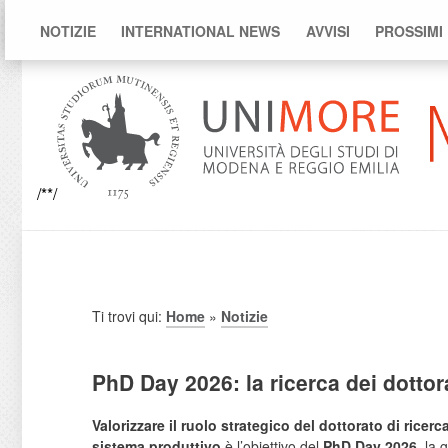
NOTIZIE
INTERNATIONAL NEWS
AVVISI
PROSSIMI
/**/
Ti trovi qui:
Home
»
Notizie
PhD Day 2026: la ricerca dei dottor
Valorizzare il ruolo strategico del dottorato di ricerc
sistema produttivo
è l’obiettivo del
PhD Day 2026
, la 