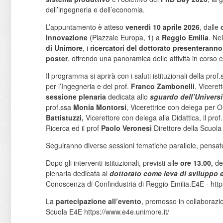
dell’ingegneria e dell’economia.
L’appuntamento è atteso
venerdì 10 aprile 2026
, dalle
Innovazione
(Piazzale Europa, 1) a
Reggio Emilia
. Ne
di Unimore
, i
ricercatori del dottorato presenteranno 
poster
, offrendo una panoramica delle attività in corso e d
Il programma si aprirà con i saluti istituzionali della prof
per l’Ingegneria e del prof.
Franco Zambonelli
, Viceret
sessione plenaria
dedicata allo
sguardo dell’Universi
prof.ssa
Monia Montorsi
, Vicerettrice con delega per Or
Battistuzzi,
Vicerettore con delega alla Didattica, il prof
Ricerca ed il prof
Paolo Veronesi
Direttore della Scuola
Seguiranno diverse sessioni tematiche parallele, pensate p
Dopo gli interventi istituzionali, previsti alle
ore 13.00,
del
plenaria dedicata al
dottorato come leva di sviluppo e
Conoscenza di Confindustria di Reggio Emilia.E4E - http
La
partecipazione all’evento
, promosso in collaborazi
Scuola E4E https://www.e4e.unimore.it/