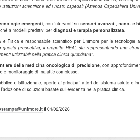
e istituzioni scientifiche ed i nostri ospedali (Azienda Ospedaliera Un
 tecnologie emergenti
, con interventi su
sensori avanzati, nano- e bio
ché a modelli predittivi per
diagnosi e terapia personalizzata
.
 e Fisica e responsabile scientifico per Unimore per le tecnologie 
ci. In questa prospettiva, il progetto HEAL sta rappresentando uno stru
enti utilizzabili nella pratica clinica quotidiana”.
ontiere della medicina oncologica di precisione
, con approfondiment
oce e monitoraggio di malattie complesse.
ico e istituzionale, aperto ai principali attori del sistema salute e inno
l’adozione di soluzioni basate sull’evidenza nella pratica clinica.
iostampa@unimore.it
il 04/02/2026