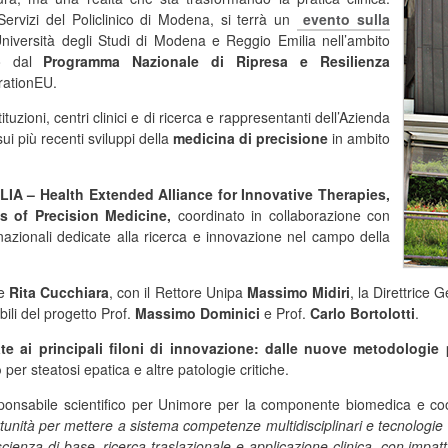
ervizi del Policlinico di Modena, si terrà un
evento
sulla
Università degli Studi di Modena e Reggio Emilia nell’ambito
to dal
Programma Nazionale di Ripresa e Resilienza
erationEU.
zioni, centri clinici e di ricerca e rappresentanti dell’Azienda
sui più recenti sviluppi della
medicina di precisione
in ambito
IA – Health Extended Alliance for Innovative Therapies,
 of Precision Medicine,
coordinato in collaborazione con
i nazionali dedicate alla ricerca e innovazione nel campo della
re
Rita Cucchiara
, con il Rettore Unipa
Massimo Midiri
, la Direttrice
ili del progetto Prof.
Massimo Dominici
e Prof.
Carlo Bortolotti
.
te ai principali filoni di innovazione: dalle nuove metodologie 
o
per steatosi epatica e altre patologie critiche.
sponsabile scientifico per Unimore per la componente biomedica e co
nità per mettere a sistema competenze multidisciplinari e tecnologie 
cienza di base, ricerca traslazionale e applicazione clinica, con impatt