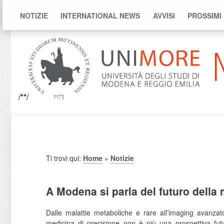
NOTIZIE
INTERNATIONAL NEWS
AVVISI
PROSSIMI
/**/
Ti trovi qui:
Home
»
Notizie
A Modena si parla del futuro della m
Dalle malattie metaboliche e rare all’imaging avanzato
medicina di precisione non è più una prospettiva fut