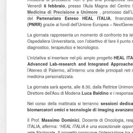
Venerdì
6 febbraio
, presso l’Aula Magna del Centro S
Medicina di Precisione a Unimore
, promosso dall’
del
Partenariato Esteso HEAL ITALIA
, finanzia
(PNRR)
grazie ai fondi dell’Unione Europea – NextGen
La giornata rappresenta un momento di confronto tra istitu
Ospedaliera Universitaria, con l’obiettivo di fare il punto 
diagnostico, terapeutico e tecnologico.
L’iniziativa si inserisce nel più ampio progetto
HEAL ITAL
Advanced Lab-research and Integrated Approaches
l’Ateneo di Palermo, all’interno una delle principali ret
medicina personalizzata.
La giornata sarà aperta, alle 8.30, dalla Rettrice Unimo
Direttore dell’Aou di Modena
Luca Baldino
e i responsab
Nel corso della mattinata si terranno
sessioni dedica
biomarcatori omici e tecnologie di imaging avanzat
Il Prof.
Massimo Dominici
, Docente di Oncologia, re
ITALIA, afferma:
“HEAL ITALIA è una eccezionale opportu
rete Nazionale. Il progetto promuove l’integrazione tra s