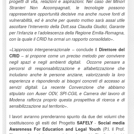
progetti di vita, relazioni e aspirazioni. Nel caso dei Minori
Stranieri Non Accompagnati, le tecnologie possono
rappresentare opportunità decisive ma anche nuove fonti di
vulnerabilità, ed è anche per questo motivo sarà assai utile
ascoltare l’intervento della Dott.ssa Claudia Giudici, Garante
per l’infanzia e l’adolescenza della Regione Emilia-Romagna,
con la quale il CRID ha ormai un rapporto consolidato
».
«
L’approccio intergenerazionale
– conclude il
Direttore del
CRID
–
si propone come un preciso metodo per convivere
negli spazi e negli ambienti digitali. Occorre pensare a
percorsi di responsabilizzazione e alfabetizzazione che
includano anche le persone anziane, valorizzando la loro
esperienza e rispondendo ai bisogni concreti di accesso ai
servizi digitali. La recente Convenzione che abbiamo
stipulato con Auser ODV, SPI-CGIL e Camera del lavoro di
Modena rafforza proprio questa prospettiva di ricerca e di
sensibilizzazione sul territorio
».
I lavori avranno prenderanno spunto da due dei volumi che
costituiscono gli esiti del Progetto
SAFELY
-
Social media
Awareness For Education and Legal Youth
(P.I. il Prof.