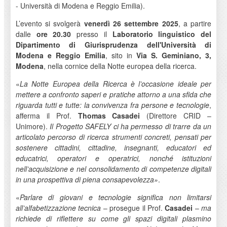
- Università di Modena e Reggio Emilia).
L’evento si svolgerà
venerdì 26 settembre 2025
, a partire
dalle
ore 20.30
presso il
Laboratorio linguistico del
Dipartimento di Giurisprudenza dell'Università di
Modena e Reggio Emilia
, sito in
Via S. Geminiano, 3,
Modena
, nella cornice della Notte europea della ricerca.
«
La Notte Europea della Ricerca è l’occasione ideale per
mettere a confronto saperi e pratiche attorno a una sfida che
riguarda tutti e tutte: la convivenza fra persone e tecnologie
,
afferma il Prof.
Thomas Casadei
(Direttore CRID –
Unimore).
Il Progetto SAFELY ci ha permesso di trarre da un
articolato percorso di ricerca strumenti concreti, pensati per
sostenere cittadini, cittadine, insegnanti, educatori ed
educatrici, operatori e operatrici, nonché istituzioni
nell’acquisizione e nel consolidamento di competenze digitali
in una prospettiva di piena consapevolezza»
.
«
Parlare di giovani e tecnologie significa non limitarsi
all’alfabetizzazione tecnica
– prosegue il Prof.
Casadei
–
ma
richiede di riflettere su come gli spazi digitali plasmino