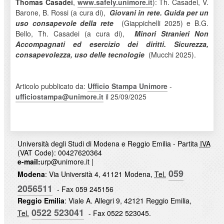
Thomas Casadei
,
www.safely.unimore.it
): Th. Casadei, V.
Barone, B. Rossi (a cura di),
Giovani in rete. Guida per un
uso consapevole della rete
(Giappichelli 2025) e B.G.
Bello, Th. Casadei (a cura di),
Minori Stranieri Non
Accompagnati ed esercizio dei diritti. Sicurezza,
consapevolezza, uso delle tecnologie
(Mucchi 2025).
Articolo pubblicato da:
Ufficio Stampa Unimore
-
ufficiostampa@unimore.it
il 25/09/2025
Università degli Studi di Modena e Reggio Emilia - Partita
IVA
(VAT Code): 00427620364
e-mail:
urp@unimore.it
|
059
Modena
: Via Università 4, 41121 Modena,
Tel.
2056511
- Fax 059 245156
Reggio Emilia
: Viale A. Allegri 9, 42121 Reggio Emilia,
0522 523041
Tel.
- Fax 0522 523045.