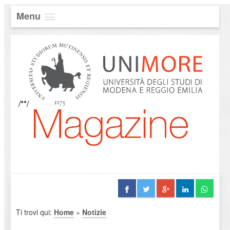
Menu
/**/
Ti trovi qui:
Home
»
Notizie