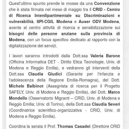
Quest'ultimo spunto prende le mosse da una
Convenzione
che è stata firmata nel mese di maggio tra il
CRID - Centro
di Ricerca Interdipartimentale su Discriminazioni e
vulnerabilità
,
SPI-CGIL Modena
e
Auser ODV Modena
,
avente al centro attività di ricerca e sensibilizzazione sui
bisogni delle persone anziane sulla provincia di
Modena
, con un focus specifico dedicato al rapporto con la
digitalizzazione dei servizi.
I lavori saranno introdotti dalla Dott.ssa
Valeria Barone
(Officina Informatica DET - Diritto Etica Tecnologie, Univ. di
Modena e Reggio Emilia), e vedranno gli interventi della
Dott.ssa
Claudia Giudici
(Garante per l'infanzia e
l'adolescenza della Regione Emilia-Romagna), del Dott.
Michele Balbinot
(Assegnista di ricerca per il Progetto
SAFELY, Univ. di Modena e Reggio Emilia), del Dott.
Marco
Mondello
(Osservatorio Migranti – CRID, Univ. di Modena e
Reggio Emilia; Univ. di Torino), della Dott.ssa
Claudia Severi
(Coordinatrice scientifico-organizzativa - CRID, Univ. di
Modena e Reggio Emilia).
Coordina la serata il Prof.
Thomas Casadei
(Direttore CRID