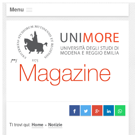
Menu
/**/
Ti trovi qui:
Home
»
Notizie