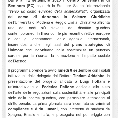
Dal
8 al 12 settembre 2025
il
Centro Universitario di
Bertinoro (FC)
ospiterà la Summer School internazionale
“Verso un diritto europeo della sostenibilità?”
, organizzata
dal
corso di dottorato in Scienze Giuridiche
dell’Università di Modena e Reggio Emilia. L’iniziativa affronta
uno dei nodi più rilevanti del dibattito giuridico
contemporaneo, in linea con le più recenti direttive europee
e con gli orientamenti delle agenzie internazionali,
inserendosi anche negli assi del
piano strategico di
Unimore
che individuano nella sostenibilità un principio
cardine per la ricerca, la formazione e l’impatto sociale
dell’Ateneo.
Il programma prenderà avvio
lunedì 8 settembre
con i saluti
istituzionali della delegata del Rettore
Tindara Addabbo
, la
presentazione del progetto affidata a
Luigi Foffani
e
un’introduzione di
Federica Raffone
dedicata allo stato
dell’arte delle regolazioni sulla sostenibilità e alle principali
sfide della ricerca giuridica, con particolare attenzione al
diritto penale. La prima giornata sarà incentrata su
criminal
compliance e diritti umani
, con interventi di studiosi da
Spagna, Brasile e Italia, e proseguirà nel pomeriggio con