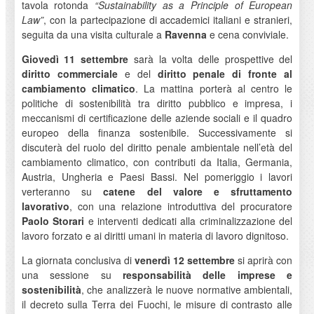
tavola rotonda
“Sustainability as a Principle of European
Law”
, con la partecipazione di accademici italiani e stranieri,
seguita da una visita culturale a
Ravenna
e cena conviviale.
Giovedì 11 settembre
sarà la volta delle prospettive del
diritto commerciale
e del
diritto penale di fronte al
cambiamento climatico
. La mattina porterà al centro le
politiche di sostenibilità tra diritto pubblico e impresa, i
meccanismi di certificazione delle aziende sociali e il quadro
europeo della finanza sostenibile. Successivamente si
discuterà del ruolo del diritto penale ambientale nell’età del
cambiamento climatico, con contributi da Italia, Germania,
Austria, Ungheria e Paesi Bassi. Nel pomeriggio i lavori
verteranno su
catene del valore e sfruttamento
lavorativo
, con una relazione introduttiva del procuratore
Paolo Storari
e interventi dedicati alla criminalizzazione del
lavoro forzato e ai diritti umani in materia di lavoro dignitoso.
La giornata conclusiva di
venerdì 12 settembre
si aprirà con
una sessione su
responsabilità delle imprese e
sostenibilità
, che analizzerà le nuove normative ambientali,
il decreto sulla Terra dei Fuochi, le misure di contrasto alle