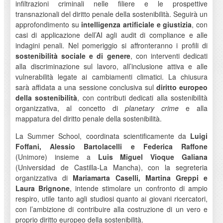
infiltrazioni criminali nelle filiere e le prospettive
transnazionali del diritto penale della sostenibilità. Seguirà un
approfondimento su
intelligenza artificiale e giustizia
, con
casi di applicazione dell’AI agli audit di compliance e alle
indagini penali. Nel pomeriggio si affronteranno i profili di
sostenibilità sociale e di genere
, con interventi dedicati
alla discriminazione sul lavoro, all’inclusione attiva e alle
vulnerabilità legate ai cambiamenti climatici. La chiusura
sarà affidata a una sessione conclusiva sul
diritto europeo
della sostenibilità
, con contributi dedicati alla sostenibilità
organizzativa, al concetto di
planetary crime
e alla
mappatura del diritto penale della sostenibilità.
La Summer School, coordinata scientificamente da
Luigi
Foffani, Alessio Bartolacelli e Federica Raffone
(Unimore) insieme a
Luis Miguel Vioque Galiana
(Universidad de Castilla-La Mancha), con la segreteria
organizzativa di
Mariamarta Caselli, Martina Greppi e
Laura Brignone
, intende stimolare un confronto di ampio
respiro, utile tanto agli studiosi quanto ai giovani ricercatori,
con l’ambizione di contribuire alla costruzione di un vero e
proprio diritto europeo della sostenibilità.