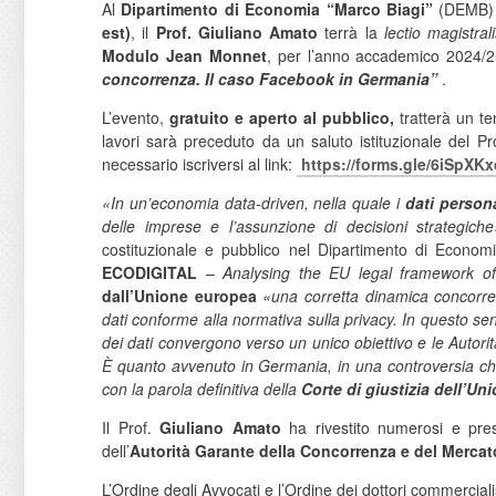
Al
Dipartimento di Economia “Marco Biagi”
(DEMB) 
est)
, il
Prof. Giuliano Amato
terrà la
lectio magistral
Modulo Jean Monnet
, per l’anno accademico 2024/25
concorrenza. Il caso Facebook in Germania”
.
L’evento,
gratuito e aperto al pubblico,
tratterà un te
lavori sarà preceduto da un saluto istituzionale del 
necessario iscriversi al link:
https://forms.gle/
6iSpXK
«In un’economia data-driven, nella quale i
dati persona
delle imprese e l’assunzione di decisioni strategiche
costituzionale e pubblico nel Dipartimento di Econo
ECODIGITAL
–
Analysing the EU legal framework of 
dall’Unione europea
«una corretta dinamica concorre
dati conforme alla normativa sulla privacy. In questo se
dei dati convergono verso un unico obiettivo e le Autori
È quanto avvenuto in Germania, in una controversia ch
con la parola definitiva della
Corte di giustizia dell’U
Il Prof.
Giuliano Amato
ha rivestito numerosi e prest
dell’
Autorità Garante della Concorrenza e del Mercat
L’Ordine degli Avvocati e l’Ordine dei dottori commercialist