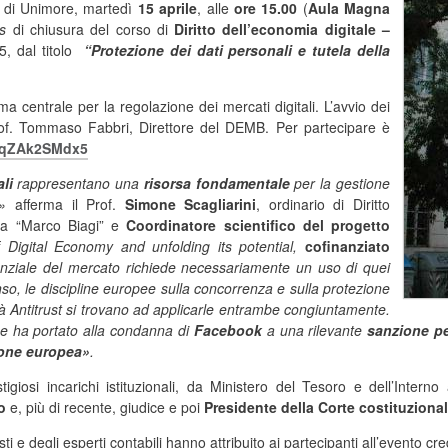
di Unimore, martedì
15 aprile
, alle
ore 15.00
(
Aula Magna
is
di chiusura del corso di
Diritto dell’economia digitale –
, dal titolo
“Protezione dei dati personali e tutela della
ma centrale per la regolazione dei mercati digitali. L’avvio dei
Prof. Tommaso Fabbri, Direttore del DEMB. Per partecipare è
xqZAk2SMdx5
li
rappresentano una
risorsa fondamentale
per la gestione
»
afferma il Prof.
Simone Scagliarini
, ordinario di Diritto
mia “Marco Biagi” e
Coordinatore scientifico del progetto
Digital Economy and unfolding its potential,
cofinanziato
nziale del mercato richiede necessariamente un uso di quei
nso, le discipline europee sulla concorrenza e sulla protezione
tà Antitrust si trovano ad applicarle entrambe congiuntamente.
e ha portato alla condanna di
Facebook
a una rilevante
sanzione pe
nione europea»
.
igiosi incarichi istituzionali, da Ministero del Tesoro e dell’Intern
o
e, più di recente, giudice e poi
Presidente della Corte costituziona
i e degli esperti contabili hanno attribuito ai partecipanti all’evento cre