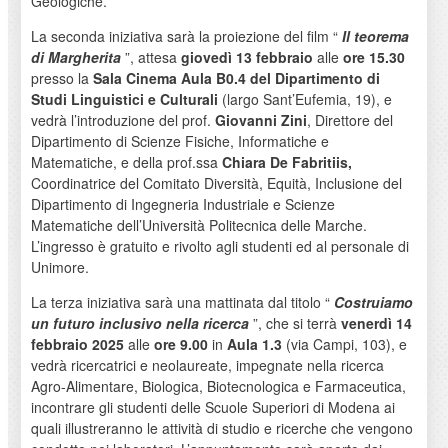
Geologiche.
La seconda iniziativa sarà la proiezione del film “
Il teorema
di Margherita
”, attesa
giovedì 13 febbraio
alle
ore 15.30
presso la
Sala Cinema Aula B0.4 del Dipartimento di
Studi Linguistici e Culturali
(largo Sant’Eufemia, 19), e
vedrà l’introduzione del prof.
Giovanni Zini
, Direttore del
Dipartimento di Scienze Fisiche, Informatiche e
Matematiche, e della prof.ssa
Chiara De Fabritiis,
Coordinatrice del Comitato Diversità, Equità, Inclusione del
Dipartimento di Ingegneria Industriale e Scienze
Matematiche dell’Università Politecnica delle Marche.
L’ingresso è gratuito e rivolto agli studenti ed al personale di
Unimore.
La terza iniziativa sarà una mattinata dal titolo “
Costruiamo
un futuro inclusivo nella ricerca
”, che si terrà
venerdì 14
febbraio 2025
alle
ore 9.00
in
Aula 1.3
(via Campi, 103), e
vedrà ricercatrici e neolaureate, impegnate nella ricerca
Agro-Alimentare, Biologica, Biotecnologica e Farmaceutica,
incontrare gli studenti delle Scuole Superiori di Modena ai
quali illustreranno le attività di studio e ricerche che vengono