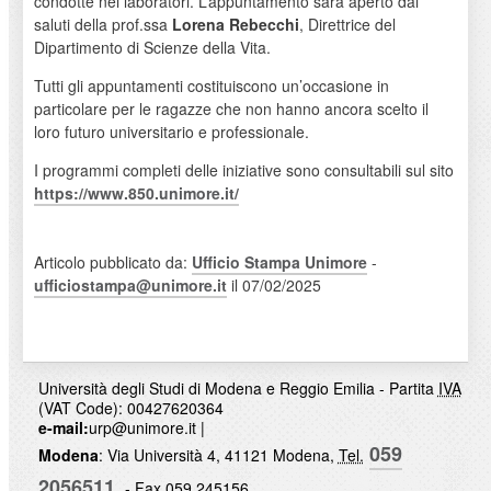
condotte nei laboratori. L’appuntamento sarà aperto dai
saluti della prof.ssa
Lorena Rebecchi
, Direttrice del
Dipartimento di Scienze della Vita.
Tutti gli appuntamenti costituiscono un’occasione in
particolare per le ragazze che non hanno ancora scelto il
loro futuro universitario e professionale.
I programmi completi delle iniziative sono consultabili sul sito
https://www.850.unimore.it/
Articolo pubblicato da:
Ufficio Stampa Unimore
-
ufficiostampa@unimore.it
il 07/02/2025
Università degli Studi di Modena e Reggio Emilia - Partita
IVA
(VAT Code): 00427620364
e-mail:
urp@unimore.it
|
059
Modena
: Via Università 4, 41121 Modena,
Tel.
2056511
- Fax 059 245156