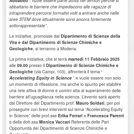
Addabbo
-
vuole essere parte attiva nei territori perché si
abbattano le barriere che impediscono alle ragazze di
intraprendere percorsi formativi volti a entrare anche nelle
aree STEM dove attualmente sono ancora fortemente
sottorappresentate”
.
Le iniziative, promosse dal
Dipartimento di Scienze della
Vita e dal Dipartimento di Scienze Chimiche e
Geologiche
, si terranno a Modena.
La prima iniziativa, che si terrà
martedì 11 Febbraio 2025
alle
09.00
presso il
Dipartimento di Scienze Chimiche e
Geologiche
(via Campi, 103), affronterà il tema “
Accelerating Equity in Science
” e vuole essere non solo
un momento di riflessione, ma anche lo spunto per stabilire
una rete attiva di donne e uomini atta al superamento delle
barriere all’uguaglianza nella scienza. L’evento sarà aperto
dal Direttore del Dipartimento prof.
Mauro Soldati
, per poi
proseguire con brevi interventi sul tema “Accelerating Equity
in Science” delle prof.sse
Erika Ferrari
e
Francesca Parenti
e della dott.ssa
Monica Vaccari
Referente delle Pari
Opportunità del Dipartimento di Scienze Chimiche e