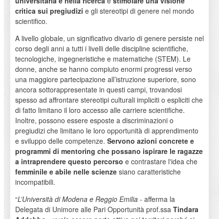
universitaria e nella ricerca
e
stimolare una visione
critica sui pregiudizi
e gli stereotipi di genere nel mondo
scientifico.
A livello globale, un significativo divario di genere persiste nel
corso degli anni a tutti i livelli delle discipline scientifiche,
tecnologiche, ingegneristiche e matematiche (STEM). Le
donne, anche se hanno compiuto enormi progressi verso
una maggiore partecipazione all’istruzione superiore, sono
ancora sottorappresentate in questi campi, trovandosi
spesso ad affrontare stereotipi culturali impliciti o espliciti che
di fatto limitano il loro accesso alle carriere scientifiche.
Inoltre, possono essere esposte a discriminazioni o
pregiudizi che limitano le loro opportunità di apprendimento
e sviluppo delle competenze.
Servono azioni concrete e
programmi di mentoring che possano ispirare le ragazze
a intraprendere questo percorso
e contrastare l'idea che
femminile e abile nelle scienze
siano caratteristiche
incompatibili.
“
L’Università di Modena e Reggio Emilia
- afferma la
Delegata di Unimore alle Pari Opportunità prof.ssa
Tindara