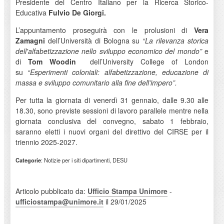
Presidente del Centro Italiano per la Ricerca Storico-
Educativa
Fulvio De Giorgi.
L’appuntamento proseguirà con le prolusioni di
Vera
Zamagni
dell’Università di Bologna su
“La rilevanza storica
dell'alfabetizzazione nello sviluppo economico del mondo”
e
di
Tom Woodin
dell’University College of London
su
“Esperimenti coloniali: alfabetizzazione, educazione di
massa e sviluppo comunitario alla fine dell'impero”.
Per tutta la giornata di venerdì 31 gennaio, dalle 9.30 alle
18.30, sono previste sessioni di lavoro parallele mentre nella
giornata conclusiva del convegno, sabato 1 febbraio,
saranno eletti i nuovi organi del direttivo del CIRSE per il
triennio 2025-2027.
Categorie
: Notizie per i siti dipartimenti, DESU
Articolo pubblicato da:
Ufficio Stampa Unimore
-
ufficiostampa@unimore.it
il 29/01/2025