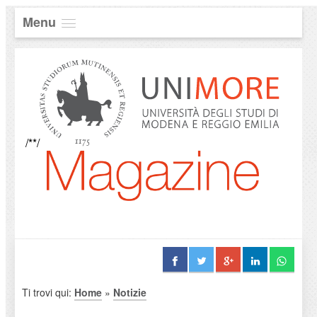
Menu
/**/
Ti trovi qui:
Home
»
Notizie