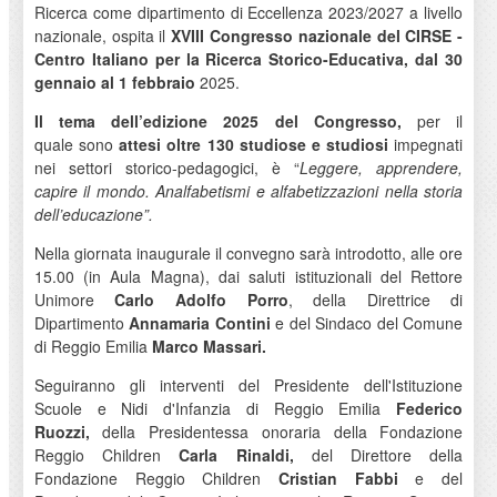
Ricerca come dipartimento di Eccellenza 2023/2027 a livello
nazionale, ospita il
XVIII Congresso nazionale del CIRSE -
Centro Italiano per la Ricerca Storico-Educativa, dal 30
gennaio al 1 febbraio
2025.
Il tema dell’edizione 2025 del Congresso,
per il
quale sono
attesi oltre 130 studiose e studiosi
impegnati
nei settori storico-pedagogici, è “
Leggere, apprendere,
capire il mondo. Analfabetismi e alfabetizzazioni nella storia
dell’educazione”.
Nella giornata inaugurale il convegno sarà introdotto, alle ore
15.00 (in Aula Magna), dai saluti istituzionali del Rettore
Unimore
Carlo Adolfo Porro
, della Direttrice di
Dipartimento
Annamaria Contini
e del Sindaco del Comune
di Reggio Emilia
Marco Massari.
Seguiranno gli interventi del Presidente dell'Istituzione
Scuole e Nidi d'Infanzia di Reggio Emilia
Federico
Ruozzi,
della Presidentessa onoraria della Fondazione
Reggio Children
Carla Rinaldi,
del Direttore della
Fondazione Reggio Children
Cristian Fabbi
e del