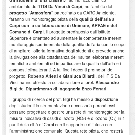
Gli studenti di una classe 5°
ad indirizzo chimico
ambientale dell’
ITIS Da Vinci di Carpi
, nell’ambito del
progetto “Atmosfera”
patrocinato da GARC Ambiente,
faranno un monitoraggio pilota della
qualità dell’aria a
Carpi con la collaborazione di Unimore, ARPAE e del
Comune di Carpi
. Il progetto predisposto dall’Istituto
Superiore è orientato ad aumentare le competenze inerenti il
monitoraggio sperimentale della qualità dell’aria con lo scopo
di ampliare l’offerta formativa degli studenti e prevede anche
la divulgazione alla cittadinanza dei risultati elaborati inerenti
tematiche ambientali ed in particolare la qualità dell’aria e i
composti climalteranti. A tal fine i docenti promotori del
progetto,
Roberto Arletti
e
Gianluca Bilardi
, dell’ITIS Da
Vinci hanno chiesto la collaborazione al prof
. Alessandro
Bigi
del
Dipartimento di Ingegneria Enzo Ferrari
.
Il gruppo di ricerca del prof. Bigi ha messo a disposizione
degli studenti la strumentazione necessaria perché essi
possano progettare e gestire una rete di monitoraggio per la
misura indicativa di ossidi di azoto (NOₓ) e di ozono (O₃) in 4
punti della città di Carpi con il supporto e di intesa con
l’amministrazione comunale. Questa rete pilota, che resterà