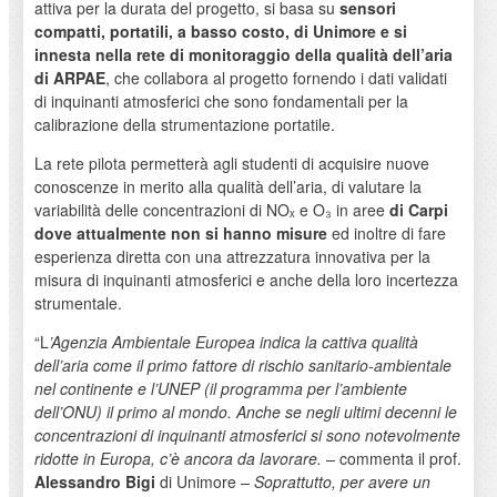
attiva per la durata del progetto, si basa su
sensori
compatti, portatili, a basso costo, di Unimore e si
innesta nella rete di monitoraggio della qualità dell’aria
di ARPAE
, che collabora al progetto fornendo i dati validati
di inquinanti atmosferici che sono fondamentali per la
calibrazione della strumentazione portatile.
La rete pilota permetterà agli studenti di acquisire nuove
conoscenze in merito alla qualità dell’aria, di valutare la
variabilità delle concentrazioni di NOₓ e O₃ in aree
di Carpi
dove attualmente non si hanno misure
ed inoltre di fare
esperienza diretta con una attrezzatura innovativa per la
misura di inquinanti atmosferici e anche della loro incertezza
strumentale.
“L
’Agenzia Ambientale Europea indica la cattiva qualità
dell’aria come il primo fattore di rischio sanitario-ambientale
nel continente e l’UNEP (il programma per l’ambiente
dell’ONU) il primo al mondo. Anche se negli ultimi decenni le
concentrazioni di inquinanti atmosferici si sono notevolmente
ridotte in Europa, c’è ancora da lavorare.
–
commenta il prof.
Alessandro Bigi
di Unimore
–
Soprattutto, per avere un