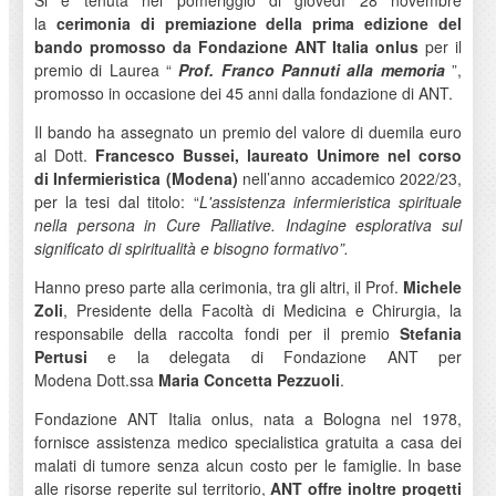
Si è tenuta nel pomeriggio di giovedì 28 novembre
la
cerimonia di premiazione della prima edizione del
bando promosso da Fondazione ANT Italia onlus
per il
premio di Laurea “
Prof. Franco Pannuti alla memoria
”,
promosso in occasione dei 45 anni dalla fondazione di ANT.
Il bando ha assegnato un premio del valore di duemila euro
al Dott.
Francesco Bussei, laureato Unimore nel corso
di Infermieristica (Modena)
nell’anno accademico 2022/23,
per la tesi dal titolo: “
L'assistenza infermieristica spirituale
nella persona in Cure Palliative. Indagine esplorativa sul
significato di spiritualità e bisogno formativo”.
Hanno preso parte alla cerimonia, tra gli altri, il Prof.
Michele
Zoli
, Presidente della Facoltà di Medicina e Chirurgia, la
responsabile della raccolta fondi per il premio
Stefania
Pertusi
e la delegata di Fondazione ANT per
Modena Dott.ssa
Maria Concetta Pezzuoli
.
Fondazione ANT Italia onlus, nata a Bologna nel 1978,
fornisce assistenza medico specialistica gratuita a casa dei
malati di tumore senza alcun costo per le famiglie. In base
alle risorse reperite sul territorio,
ANT offre inoltre progetti