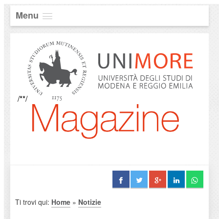
Menu
/**/
Ti trovi qui:
Home
»
Notizie