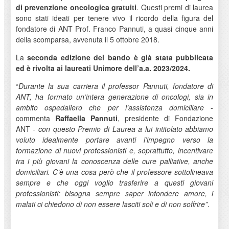
di prevenzione oncologica gratuiti
. Questi premi di laurea
sono stati ideati per tenere vivo il ricordo della figura del
fondatore di ANT Prof. Franco Pannuti, a quasi cinque anni
della scomparsa, avvenuta il 5 ottobre 2018.
La
seconda edizione del bando è già stata pubblicata
ed è rivolta ai laureati Unimore dell’a.a. 2023/2024.
“
Durante la sua carriera il professor Pannuti, fondatore di
ANT, ha formato un’intera generazione di oncologi, sia in
ambito ospedaliero che per l’assistenza domiciliare
-
commenta
Raffaella Pannuti
, presidente di Fondazione
ANT
- con questo Premio di Laurea a lui intitolato abbiamo
voluto idealmente portare avanti l’impegno verso la
formazione di nuovi professionisti e, soprattutto, incentivare
tra i più giovani la conoscenza delle cure palliative, anche
domiciliari. C’è una cosa però che il professore sottolineava
sempre e che oggi voglio trasferire a questi giovani
professionisti: bisogna sempre saper infondere amore, i
malati ci chiedono di non essere lasciti soli e di non soffrire”
.