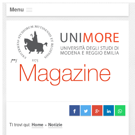
Menu
/**/
Ti trovi qui:
Home
»
Notizie