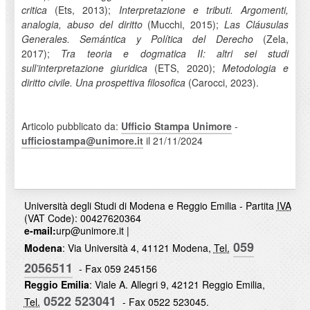
critica
(Ets, 2013);
Interpretazione e tributi. Argomenti,
analogia, abuso del diritto
(Mucchi, 2015);
Las Cláusulas
Generales. Semántica y Política del Derecho
(Zela,
2017);
Tra teoria e dogmatica II: altri sei studi
sull’interpretazione giuridica
(ETS, 2020);
Metodologia e
diritto civile. Una prospettiva filosofica
(Carocci, 2023).
Articolo pubblicato da:
Ufficio Stampa Unimore
-
ufficiostampa@unimore.it
il 21/11/2024
Università degli Studi di Modena e Reggio Emilia - Partita
IVA
(VAT Code): 00427620364
e-mail:
urp@unimore.it
|
059
Modena
: Via Università 4, 41121 Modena,
Tel.
2056511
- Fax 059 245156
Reggio Emilia
: Viale A. Allegri 9, 42121 Reggio Emilia,
0522 523041
Tel.
- Fax 0522 523045.