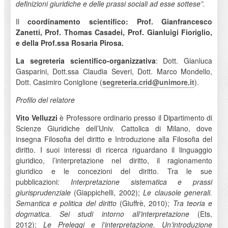
definizioni giuridiche e delle prassi sociali ad esse sottese”.
Il
coordinamento scientifico: Prof. Gianfrancesco
Zanetti, Prof. Thomas Casadei, Prof. Gianluigi Fioriglio,
e della Prof.ssa Rosaria Pirosa.
La segreteria scientifico-organizzativa
: Dott. Gianluca
Gasparini, Dott.ssa Claudia Severi, Dott. Marco Mondello,
Dott. Casimiro Coniglione (
segreteria.crid@unimore.it
).
Profilo del relatore
Vito Velluzzi
è Professore ordinario presso il Dipartimento di
Scienze Giuridiche dell’Univ. Cattolica di Milano, dove
insegna Filosofia del diritto e Introduzione alla Filosofia del
diritto. I suoi interessi di ricerca riguardano il linguaggio
giuridico, l’interpretazione nel diritto, il ragionamento
giuridico e le concezioni del diritto. Tra le sue
pubblicazioni:
Interpretazione sistematica e prassi
giurisprudenziale
(Giappichelli, 2002);
Le clausole generali.
Semantica e politica del diritto
(Giuffrè, 2010);
Tra teoria e
dogmatica. Sei studi intorno all’interpretazione
(Ets,
2012);
Le Preleggi e l’interpretazione. Un’introduzione