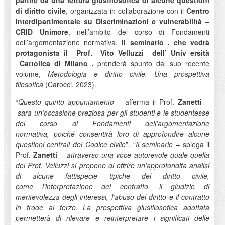
partire da una lettura giusfilosofica di alcune questioni
di diritto civile
, organizzata in collaborazione con il
Centro
Interdipartimentale su Discriminazioni e vulnerabilità –
CRID Unimore
, nell’ambito del corso di Fondamenti
dell’argomentazione normativa.
Il seminario
, che vedrà
protagonista il
Prof.
Vito Velluzzi
dell’
Univ
ersità
Cattolica di Milano
,
prenderà spunto dal suo recente
volume,
Metodologia e diritto civile. Una prospettiva
filosofica
(Carocci, 2023).
“
Questo quinto appuntamento
– afferma il Prof.
Zanetti
–
sarà un’occasione preziosa per gli studenti e le studentesse
del corso di Fondamenti dell’argomentazione
normativa, poiché consentirà loro di approfondire alcune
questioni centrali del Codice civile
”. “
Il seminario
– spiega il
Prof.
Zanetti
–
attraverso una voce autorevole quale quella
del Prof. Velluzzi si propone di offrire un’approfondita analisi
di alcune fattispecie tipiche del diritto civile,
come l’interpretazione del contratto, il giudizio di
meritevolezza degli interessi, l’abuso del diritto e il contratto
in frode al terzo. La prospettiva giusfilosofica adottata
permetterà di rilevare e reinterpretare i significati delle