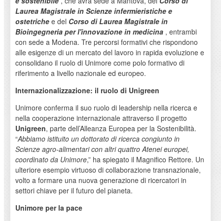
e sostenibile
, che avrà sede a Mantova, del
Corso di
Laurea Magistrale in Scienze infermieristiche e
ostetriche
e del
Corso di Laurea Magistrale in
Bioingegneria per l'innovazione in medicina
, entrambi
con sede a Modena. Tre percorsi formativi che rispondono
alle esigenze di un mercato del lavoro in rapida evoluzione e
consolidano il ruolo di Unimore come polo formativo di
riferimento a livello nazionale ed europeo.
Internazionalizzazione: il ruolo di Unigreen
Unimore conferma il suo ruolo di leadership nella ricerca e
nella cooperazione internazionale attraverso il progetto
Unigreen
, parte dell’Alleanza Europea per la Sostenibilità.
“
Abbiamo istituito un dottorato di ricerca congiunto in
Scienze agro-alimentari con altri quattro Atenei europei,
coordinato da Unimore
,” ha spiegato il Magnifico Rettore. Un
ulteriore esempio virtuoso di collaborazione transnazionale,
volto a formare una nuova generazione di ricercatori in
settori chiave per il futuro del pianeta.
Unimore per la pace