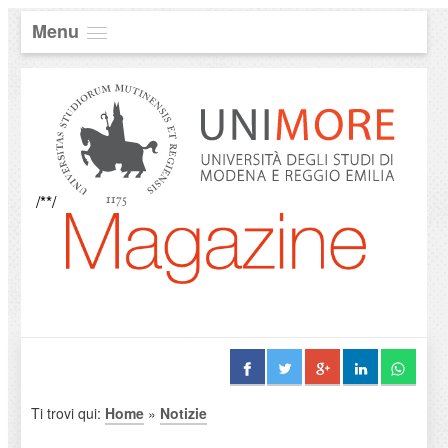
Menu
/**/
Ti trovi qui:
Home
»
Notizie