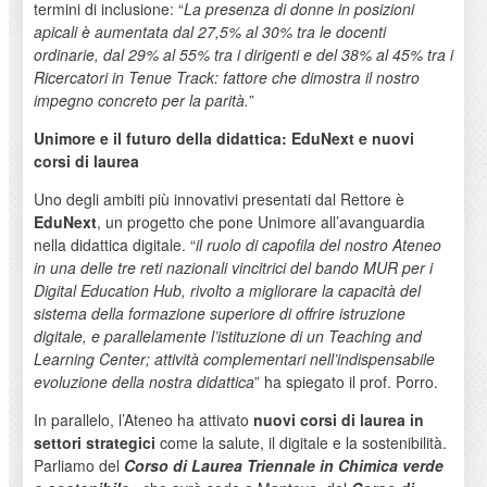
termini di inclusione: “
La presenza di donne in posizioni
apicali è aumentata dal 27,5% al 30% tra le docenti
ordinarie, dal 29% al 55% tra i dirigenti e del 38% al 45% tra i
Ricercatori in Tenue Track: fattore che dimostra il nostro
impegno concreto per la parità.
”
Unimore e il futuro della didattica: EduNext e nuovi
corsi di laurea
Uno degli ambiti più innovativi presentati dal Rettore è
EduNext
, un progetto che pone Unimore all’avanguardia
nella didattica digitale. “
il ruolo di capofila del nostro Ateneo
in una delle tre reti nazionali vincitrici del bando MUR per i
Digital Education Hub, rivolto a migliorare la capacità del
sistema della formazione superiore di offrire istruzione
digitale, e parallelamente l’istituzione di un Teaching and
Learning Center; attività complementari nell’indispensabile
evoluzione della nostra didattica
” ha spiegato il prof. Porro.
In parallelo, l’Ateneo ha attivato
nuovi corsi di laurea in
settori strategici
come la salute, il digitale e la sostenibilità.
Parliamo del
Corso di Laurea Triennale in Chimica verde