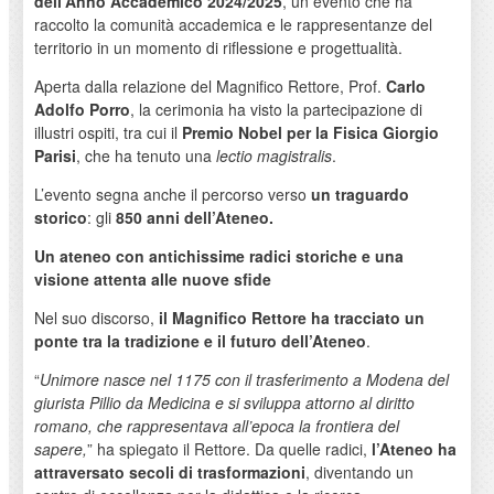
dell’Anno Accademico 2024/2025
, un evento che ha
raccolto la comunità accademica e le rappresentanze del
territorio in un momento di riflessione e progettualità.
Aperta dalla relazione del Magnifico Rettore, Prof.
Carlo
Adolfo Porro
, la cerimonia ha visto la partecipazione di
illustri ospiti, tra cui il
Premio Nobel per la Fisica Giorgio
Parisi
, che ha tenuto una
lectio magistralis
.
L’evento segna anche il percorso verso
un traguardo
storico
: gli
850 anni dell’Ateneo.
Un ateneo con antichissime radici storiche e una
visione attenta alle nuove sfide
Nel suo discorso,
il Magnifico Rettore ha tracciato un
ponte tra la tradizione e il futuro dell’Ateneo
.
“
Unimore nasce nel 1175 con il trasferimento a Modena del
giurista Pillio da Medicina e si sviluppa attorno al diritto
romano, che rappresentava all’epoca la frontiera del
sapere,
” ha spiegato il Rettore. Da quelle radici,
l’Ateneo ha
attraversato secoli di trasformazioni
, diventando un