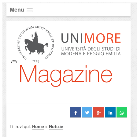
Menu
/**/
Ti trovi qui:
Home
»
Notizie