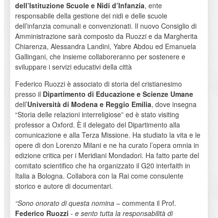
dell’Istituzione Scuole e Nidi d’Infanzia
, ente
responsabile della gestione dei nidi e delle scuole
dell’infanzia comunali e convenzionati. Il nuovo Consiglio di
Amministrazione sarà composto da Ruozzi e da Margherita
Chiarenza, Alessandra Landini, Yabre Abdou ed Emanuela
Gallingani, che insieme collaboreranno per sostenere e
sviluppare i servizi educativi della città
Federico Ruozzi è associato di storia del cristianesimo
presso il
Dipartimento di Educazione e Scienze Umane
dell’
Università di Modena e Reggio Emilia
, dove insegna
“Storia delle relazioni interreligiose” ed è stato visiting
professor a Oxford. È il delegato del Dipartimento alla
comunicazione e alla Terza Missione. Ha studiato la vita e le
opere di don Lorenzo Milani e ne ha curato l’opera omnia in
edizione critica per i Meridiani Mondadori. Ha fatto parte del
comitato scientifico che ha organizzato il G20 interfaith in
Italia a Bologna. Collabora con la Rai come consulente
storico e autore di documentari.
“Sono onorato di questa nomina
– commenta il Prof.
Federico Ruozzi
-
e sento tutta la responsabilità di