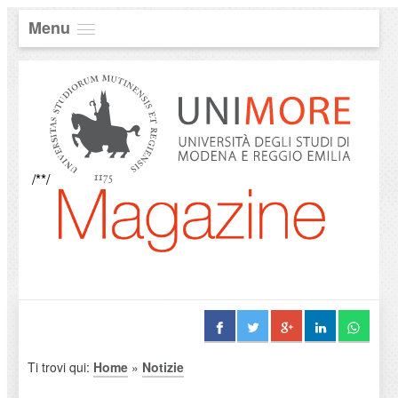
Menu
/**/
Ti trovi qui:
Home
»
Notizie