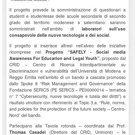
Il progetto prevede la somministrazione di questionari a
studenti e studentesse delle scuole secondarie di secondo
grado del territorio modenese e salernitano: saranno
somministrati nell'ambito di
laboratori sull’uso
consapevole delle nuove tecnologie e dei social
.
Il progetto si inserisce altresì nell’alveo delle iniziative
ricomprese nel
Progetto “SAFELY - Social media
Awareness For Education and Legal Youth”
, proposto dal
CRID – Centro di Ricerca Interdipartimentale su
Discriminazioni e vulnerabilità dell’Università di Modena e
Reggio Emilia nell’ambito di un bando a cascata promosso
dallo Spoke 8 “Risk Management and Governance” della
Fondazione SERICS (PE SERICS – PE00000014 – tematica
n° 7 “Cybersecurity, nuove tecnologie e tutela dei diritti”) e
risultato vincitore con riferimento al Topic 3.a. “Rule, norms,
and policies for the protection of the future society – Centro-
Nord” del bando.
Partecipano alla Tavola rotonda – coordinata dal Prof.
Thomas Casadei
(Direttore del CRID, Unimore) – le