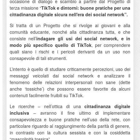
occasione di dialogo e scambio a partire dal Progetto di
terza missione “
TikTok e dintorni: buone pratiche per una
cittadinanza digitale sicura nell'era dei social network”.
Si tratta di un Progetto che si rivolge ai giovani e alla
comunità educante, nonché alla cittadinanza tutta, e che
consiste nell’
indagare gli usi dei social network, e in
modo più specifico quello di TikTok
, per comprendere
quali siano i rischi e i pericoli derivanti da un uso non
consapevole di tali strumenti.
L’intento è quello di studiare criticamente percezioni, uso dei
messaggi veicolati dai social network e analizzare il
fenomeno delle relazioni interpersonali non sane (dette
anche ‘tossiche’) che possono essere favorite da alcuni
contenuti facilmente fruibili su TikTok.
Le ricerche – nell’ottica di una
cittadinanza digitale
inclusiva
– avranno il fine ultimo di implementare
consapevolezza e buone pratiche nell’uso della rete, con
particolare riguardo al raggiungimento della parità di genere,
in contrasto con la cultura sessista e con la cosiddetta
“mascolinità tossica”.