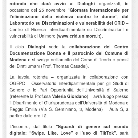
rotonda che darà avvio ai Dialoghi
organizzati, in
occasione del 25 novembre
“Giornata internazionale per
l’eliminazione della violenza contro le donne”, dal
Laboratorio su Discriminazioni e vulnerabilità del CRID
–
Centro di Ricerca Interdipartimentale su Discriminazioni e
vulnerabilità di Unimore
(www.crid.unimore.it).
Il ciclo
Dialoghi
vede la
collaborazione del Centro
Documentazione Donna e il patrocinio del Comune di
Modena
e si svolge nell’ambito del Corso di Teoria e prassi
dei Diritti umani (Prof. Thomas Casadei).
La tavola rotonda – organizzata in collaborazione con
OGEPO - Osservatorio interdipartimentale per gli Studi di
Genere e le Pari Opportunità dell’Università di Salerno
(referente la Prof.ssa
Valeria Giordano
) – avrà luogo presso
il Dipartimento di Giurisprudenza dell’Università di Modena e
Reggio Emilia (Via S. Geminiano, 3, Modena) – Aula S, a
partire dalle ore 12.
L'incontro, dal titolo
“Sguardi di genere sul mondo
digitale: “Swipe, Like, Love” e l’uso di TikTok”,
sarà