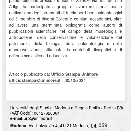
paleontologiche presso il Museo di Scienze Naturali dell’Alto
Adige, ha partecipato a gruppi di lavoro ministeriali per la
riattivazione degli strumenti di tutela per i beni paleontologici
ed è membro di diversi Collegi e comitati accademici, oltre
ad avere una sterminata bibliografia come autore di
pubblicazioni scientifiche nel campo della museologia e
antropocene, della conservazione e valorizzazione del
patrimonio, della biologia, della paleontologia e della
macroevoluzione, affiancata da contributi divulgativi e di
editoria scolastica ed educativa.
Articolo pubblicato da:
Ufficio Stampa Unimore
-
ufficiostampa@unimore.it
il 30/10/2024
Università degli Studi di Modena e Reggio Emilia - Partita
IVA
(VAT Code): 00427620364
e-mail:
urp@unimore.it
|
059
Modena
: Via Università 4, 41121 Modena,
Tel.