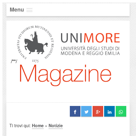
Menu
/**/
Ti trovi qui:
Home
»
Notizie