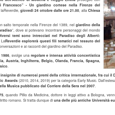
i Francesco” - Un giardino cortese nella Firenze del
e laReverdie,
giovedì 24 ottobre dalle ore 21.00
, alla
Chiesa
un salto temporale nella Firenze del 1389, nel
giardino della
aradiso
”, dove si potevano incontrare personaggi del mondo
Diversi temi sono intrecciati nel Paradiso degli Alberti:
. La
Reverdie esplorerà questi fili tematici nel tessuto del
nversazioni e ai racconti del giardino del Paradiso.
 1986
, svolge una
regolare e intensa attività concertistica
nia, Austria, Inghilterra, Belgio, Olanda, Francia, Spagna,
ssico
.
 insignite di numerosi premi della critica internazionale, fra cui i
sic Awards
(2010, 2014, 2019) per la categoria Early Music. Dall’estes
della Musica pubblicato dal Corriere della Sera nel 2007
.
75
, quando Pillio da Medicina, dottore in leggi attivo a Bologna, ven
diritto romano. Si tratta dunque di
una delle più antiche Università e