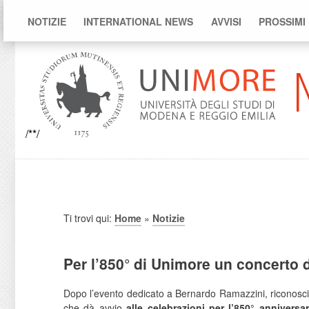
NOTIZIE
INTERNATIONAL NEWS
AVVISI
PROSSIMI
/**/
Ti trovi qui:
Home
»
Notizie
Per l’850° di Unimore un concerto 
Dopo l’evento dedicato a Bernardo Ramazzini, riconosciu
che dà avvio
alle celebrazioni per l’850° annivers