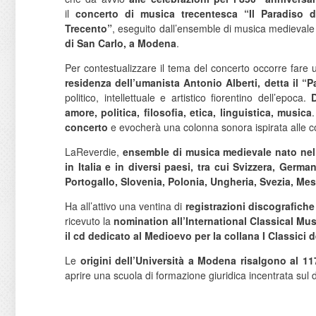
il
concerto di musica trecentesca “Il Paradiso d
Trecento”
, eseguito dall’ensemble di musica medieval
di San Carlo, a Modena
.
Per contestualizzare il tema del concerto occorre fare 
residenza dell’umanista Antonio Alberti, detta il “P
politico, intellettuale e artistico fiorentino dell’epoca.
amore, politica, filosofia, etica, linguistica, musica
concerto
e evocherà una colonna sonora ispirata alle co
LaReverdie,
ensemble di musica medievale
nato nel
in Italia e in diversi paesi, tra cui Svizzera, Germa
Portogallo, Slovenia, Polonia, Ungheria, Svezia, Me
Ha all’attivo una ventina di
registrazioni discografiche
ricevuto la
nomination all’International Classical Mu
il cd dedicato al Medioevo per la collana I Classici 
Le
origini dell’Università a Modena risalgono al 11
aprire una scuola di formazione giuridica incentrata sul 