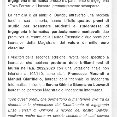
Ingegneria Informatica
presso il Dipartimento di Ingegneria
“Enzo Ferrari” di Unimore, prematuramente scomparso.
La famiglia e gli amici di Davide, attraverso una raccolta
fondi in sua memoria, hanno istituito
quattro premi di
studio per sostenere studenti e studentesse di
Ingegneria Informatica particolarmente meritevoli:
due
premi per laureati/e della Laurea Triennale e due premi per
laureati/e della Magistrale, del
valore di mille euro
ciascuno
.
I vincitori della seconda edizione, rivolta nello specifico a
laureati/e che abbiano
prodotto delle brillanti tesi di
laurea nell’a.a. 2022/2023
con una votazione finale non
inferiore a 105/110, sono stati:
Francesca Morandi e
Manuel Giarritiello
, laureati della triennale di Ingegneria
Informatica, insieme a
Serena Ghini e Gianmarco Lusvardi
laureati nel percorso Magistrale di Ingegneria Informatica.
"Con questi premi, che permettono di mantenere vivo tra gli
studenti e le studentesse del Dipartimento di Ingegneria
Enzo Ferrari di Unimore il ricordo del nostro Davide,
vogliamo anche dare un piccolo sostegno ai suoi giovani