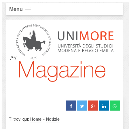
Menu
/**/
Ti trovi qui:
Home
»
Notizie