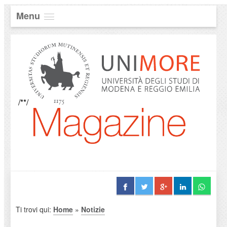
Menu
/**/
Ti trovi qui:
Home
»
Notizie