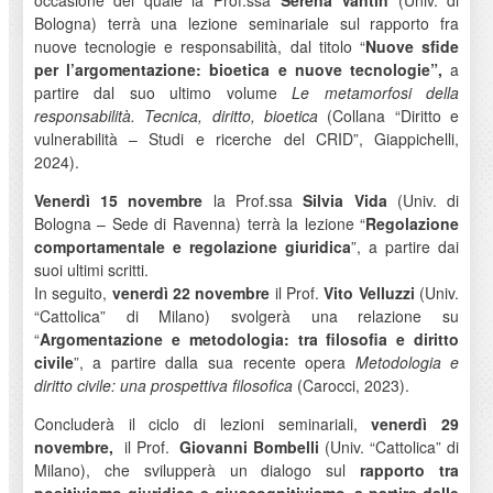
occasione del quale la Prof.ssa
Serena Vantin
(Univ. di
Bologna) terrà una lezione seminariale sul rapporto fra
nuove tecnologie e responsabilità, dal titolo “
Nuove sfide
per l’argomentazione: bioetica e nuove tecnologie”,
a
partire dal suo ultimo volume
Le metamorfosi della
responsabilità. Tecnica, diritto, bioetica
(Collana “Diritto e
vulnerabilità – Studi e ricerche del CRID”, Giappichelli,
2024).
Venerdì 15 novembre
la Prof.ssa
Silvia Vida
(Univ. di
Bologna – Sede di Ravenna) terrà la lezione “
Regolazione
comportamentale e regolazione giuridica
”, a partire dai
suoi ultimi scritti.
In seguito,
venerdì 22 novembre
il Prof.
Vito Velluzzi
(Univ.
“Cattolica” di Milano) svolgerà una relazione su
“
Argomentazione e metodologia: tra filosofia e diritto
civile
”, a partire dalla sua recente opera
Metodologia e
diritto civile: una prospettiva filosofica
(Carocci, 2023).
Concluderà il ciclo di lezioni seminariali,
venerdì 29
novembre
,
il Prof.
Giovanni Bombelli
(Univ. “Cattolica” di
Milano), che svilupperà un dialogo sul
rapporto tra