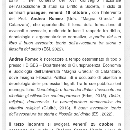
diritti”
,
nel contesto del XVI Convegno nazionale
dell’Associazione di studi su Diritto & Società, il ciclo di
seminari
prosegue
,
v
enerdì 18 ottobre
,
con l’intervento
del Prof.
Andrea Romeo
(Univ. “Magna Græcia” di
Catanzaro), che approfondirà il tema della formazione di
avvocati e avvocate, mettendo in luce il rapporto fra diritto,
deontologia e argomentazione normativa,
a partire dal suo
libro Il buon avvocato: teorie dell’avvocatura tra storia e
filosofia del diritto
(ESI, 2022).
Andrea Romeo
è ricercatore a tempo determinato di tipo b
presso il DIGES – Dipartimento di Giurisprudenza, Economia
e Sociologia dell’Università “Magna Græcia” di Catanzaro,
dove insegna Filosofia Politica. Si è occupato di bioetica e
deontologia delle professioni legali. Tra le sue pubblicazioni
monografiche:
Deontologia e teoria del diritto. L’avvocato nel
dibattito giusfilosofico contemporaneo
(Edas, 2015),
Diritto,
religioni, democrazia. La partecipazione democratica dei
cittadini religiosi
(Giuffré, 2016),
Il buon avvocato: teorie
dell’avvocatura tra storia e filosofia del diritto
(ESI, 2022).
Il
terzo incontro
si svolgerà
venerdì 25 ottobre
, in