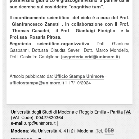
positivismo giuridico e giuscognitivismo
,
a partire dalle
sue ricerche sul cosiddetto “cognitive turn”.
Il
coordinamento scientifico
del ciclo è a cura del
Prof.
Gianfrancesco Zanetti
, in collaborazione con il Prof.
Thomas Casadei,
il Prof.
Gianluigi Fioriglio
e la
Prof.ssa
Rosaria Pirosa.
Segreteria scientifico-organizzativa
: Dott. Gianluca
Gasparini, Dott.ssa Claudia Severi, Dott. Marco Mondello,
Dott. Casimiro Coniglione (
segreteria.crid@unimore.it
).
Articolo pubblicato da:
Ufficio Stampa Unimore
-
ufficiostampa@unimore.it
il 17/10/2024
Università degli Studi di Modena e Reggio Emilia - Partita
IVA
(VAT Code): 00427620364
e-mail:
urp@unimore.it
|
059
Modena
: Via Università 4, 41121 Modena,
Tel.