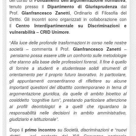
del corso di
Fondamenti dell’argomentazione normativa
,
tenuto presso il
Dipartimento di Giurisprudenza
dal
Prof.
Gianfrancesco Zanetti
, Ordinario di Filosofia del
Diritto. Gli incontri sono organizzati in collaborazione con
il
Centro Interdipartimentale su Discriminazioni e
vulnerabilità – CRID Unimore
.
“
Alla luce delle profonde trasformazioni in corso nelle nostre
società
– commenta il Prof.
Gianfrancesco Zanetti
–
pensiamo possa essere utile un confronto sulle metodologie
che stanno alla base delle professioni forensi. Il fine è quello
di fornire a studenti e studentesse solidi strumenti di
orientamento per il proprio futuro lavorativo. In particolare,
gli appuntamenti consentiranno di riflettere su alcune
importanti questioni del dibattito contemporaneo in tema di
argomentazione giuridica, da quelle di ambito bioetico al
cosiddetto “cognitive turn”, prestando particolare attenzione
ai profili deontologici e a quelli che riguardano la
responsabilità nelle decisioni in ambito amministrativo,
giudiziario e istituzionale”.
Dopo il
primo incontro
su
Società, discriminazioni e “nuovi