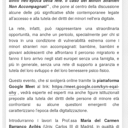
diritti nell’epoca della rete. Il caso dei Minori Stranieri
Non Accompagnati”
, che pone al centro della discussione
alcune delle più significative sfide contemporanee legate
all’accesso e alla tutela dei diritti dei minori nell'era digitale.
La rete, infatti, può rappresentare una straordinaria
opportunità, ma anche un pericolo, specialmente per chi si
trova in una condizione di vulnerabilità estrema come i
minori stranieri non accompagnati: bambine, bambini e
giovani adolescenti che affrontano il percorso migratorio e
fanno il loro arrivo negli stati europei senza una famiglia, e
più in generale, senza una rete di supporto a garanzia e
tutela del loro sviluppo e del loro benessere psico-fisico.
Questo evento, che si svolgerà online tramite la
piattaforma
Google Meet
al link:
https://meet.google.com/kyn-
eqai-
ohy
, vedrà esperte ed esperti ma anche figure istituzionali
preposte alla tutela dei diritti delle persone di minore età
confrontarsi su alcune questioni emergenti che
caratterizzano l’epoca della digitalizzazione.
Introdurranno i lavori la Prof.ssa
María del Carmen
Barranco Avilés
(Univ. Carlos III di Madrid, in qualità di