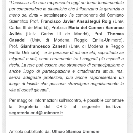
“
L’accesso alla rete rappresenta oggi un tema fondamentale
per comprendere le dinamiche che influenzano la garanzia o
meno dei diritti
– sottolineano i/le componenti del Comitato
Scientifico Prof.
Francisco Javier Ansuátegui Roig
(Univ.
Carlos III de Madrid), Prof.ssa
María del Carmen Barranco
Avilés
(Univ. Carlos III de Madrid), Prof.
Thomas
Casadei
(Univ. di Modena Reggio Emilia-Unimore),
Prof.
Gianfrancesco Zanetti
(Univ. di Modena e Reggio
Emilia-Unimore) –
e le persone di minore età, soprattutto se
migranti e soli, sono certamente tra i soggetti più esposti a
rischi. La rete può essere uno strumento di emancipazione e
anche luogo di partecipazione e cittadinanza attiva, ma,
senza adeguate protezioni, può anche rappresentare un
luogo di insidie che possono stravolgere negativamente la
vita di questi giovani
”.
Per maggiori informazioni sull'incontro, è possibile contattare
la Segreteria del CRID al seguente indirizzo:
segreteria.crid@unimore.it
.
Articolo pubblicato da:
Ufficio Stampa Unimore
-