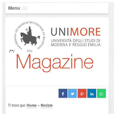
Menu
/**/
Ti trovi qui:
Home
»
Notizie