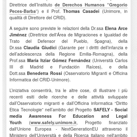
Direttrice dell’Instituto
de Derechos Humanos “Gregorio
Peces-Barba
”) e il Prof.
Thomas Casadei
(Unimore, in
qualità di Direttore del CRID).
A seguire sono previste le relazioni della Dr.ssa
Elena Arce
Jiménez
(Direttrice dell'Área de Migraciones e Igualdad de
Trato del Defensor del Pueblo, Spagna), della
Dr.ssa
Claudia Giudici
(Garante per i diritti dell’infanzia e
dell’adolescenza della Regione Emilia-Romagna), della
Prof.ssa
María Itziar Gómez Fernández
(Università Carlos
III di Madrid e Fundación Raíces), e della
Dott.ssa
Benedetta Rossi
(Osservatorio Migranti e Officina
Informatica del CRID-Unimore).
L’iniziativa consentirà, tra le altre cose, di illustrare i più
recenti esiti delle ricerche e delle attività sviluppate
dall’Osservatorio migranti e dall’Officina informatica “Diritto
Etica Tecnologie” nell’ambito del Progetto
SAFELY - Social
media Awareness For Education and Legal
Youth
(
www.safely.unimore.it
, Progetto finanziato
dall'Unione Europea - NextGenerationEU attraverso il
Ministero dell'Università e della Ricerca italiano nell'ambito