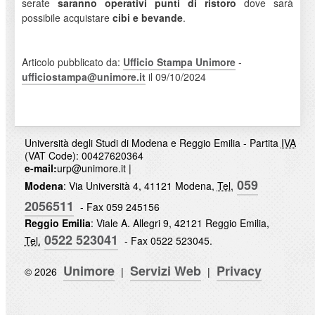
serate
saranno operativi punti di ristoro
dove sarà
possibile acquistare
cibi e bevande
.
Articolo pubblicato da:
Ufficio Stampa Unimore
-
ufficiostampa@unimore.it
il 09/10/2024
Università degli Studi di Modena e Reggio Emilia - Partita
IVA
(VAT Code): 00427620364
e-mail:
urp@unimore.it
|
059
Modena
: Via Università 4, 41121 Modena,
Tel.
2056511
- Fax 059 245156
Reggio Emilia
: Viale A. Allegri 9, 42121 Reggio Emilia,
0522 523041
Tel.
- Fax 0522 523045.
Unimore
Servizi Web
Privacy
© 2026
|
|