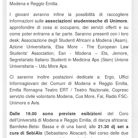
Modena e Reggio Emilia.
I giovani avranno infine la possibilità di raccogliere
informazioni sulle
associazioni studentesche di Unimore
,
approfondire di cosa si occupano, dei servizi offerti e su
come poter entrarne a far parte. Saranno presenti con i loro
desk: Associazione degli Studenti Africani a Modena (Asam),
Azione Universitaria, Elsa More - The European Law
Students' Association, Esn - Modena – Ets, Jemore,
Segretariato Italiano Studenti in Medicina Aps (Sism) Unione
Universitaria – Udu More Aps.
Ci saranno inoltre postazioni dedicate a: Ergo, Uffici
Informagiovani dei Comuni di Modena e Reggio Emilia,
Emilia Romagna Teatro ERT / Teatro Nazionale, Copresc
servizio civile volontario Modena, Cus More, Fai, Radio FSC-
Unimore e Avis.
Dalle 19.00 sono previste esibizioni
del Coro
dell'Università di Modena e Reggio Emilia, di danza africana:
Bamileke-Betsi- Bassa e di una band; alle
21.30 dj set a
cura di SebiAlo
(Sebastiano Aloscari). Nel corso delle due