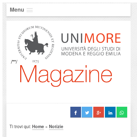
Menu
/**/
Ti trovi qui:
Home
»
Notizie