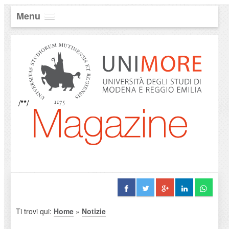
Menu
/**/
Ti trovi qui:
Home
»
Notizie