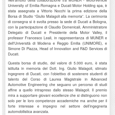
Nell’ambito della collaborazione tra MUNER - Motorvehicle
University of Emilia-Romagna e Ducati Motor Holding spa, è
stata assegnata a Vittorio Nocchi la prima edizione della
Borsa di Studio “Giulio Malagoli alla memoria”. La cerimonia
di consegna si è svolta presso la sede di Ducati a Bologna,
con la partecipazione di Claudio Domenicali, Amministratore
Delegato di Ducati e Presidente della Motor Valley, il
professor Francesco Leali, in rappresentanza di MUNER e
dell'Università di Modena e Reggio Emilia (UNIMORE), e
Simone Di Piazza, Head of Innovation and R&D Services di
Ducati.
Questa borsa di studio, del valore di 5.000 euro, è stata
istituita in memoria del Dott. Ing. Giulio Malagoli, stimato
ingegnere di Ducati, con l'obiettivo di sostenere studenti di
talento del Corso di Laurea Magistrale in Advanced
Automotive Engineering che seguano un percorso di studi
affine a quello intrapreso dallo stesso Malagoli. Il premio
mira a supportare giovani eccellenze che si distinguono non
solo per le loro competenze accademiche ma anche per il
forte interesse e impegno nel settore dell’ingegneria
automobilistica avanzata.