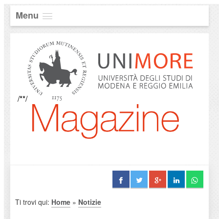
Menu
/**/
Ti trovi qui:
Home
»
Notizie