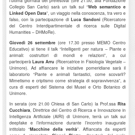
l’ultima giornata del prefestival (ore 21.00, alla Fondazione
Collegio San Carlo) sarà un talk sul “
Web semantico e
Linked Open Data
”, un viaggio nella conoscenza, tra vero e
falso, con la partecipazione di
Luca Sandoni
(Ricercatore
del Centro Interdipartimentale di ricerca sulle Digital
Humanities – DHMoRe).
Giovedì 26 settembre
(ore 17.30 presso MEMO Centro
Educativo) si tiene il talk “Intelligenti per natura – Piante e
animali: costruttori di mondi e relazioni”, a cui
parteciperà
Laura Arru
(Ricercatrice in Fisiologia Vegetale –
Unimore). Ad affiancare le iniziative pomeridiane sarà il
laboratorio “Piante e animali fantastici, come scovarli?
Mimetismo e criptismo come strategia di sopravvivenza”, a
cura di esperti del Sistema dei Musei e Orto Botanico di
Unimore.
In serata (ore 21.00 Chiesa di San Carlo) la Prof.ssa
Rita
Cucchiara
, Direttrice del Centro di Ricerca e Innovazione in
Intelligenza Artificiale (AIRI) di Unimore, terrà un talk sui
deepfake e l’informazione durante l’incontro inaugurale
intitolato “
Macchine della verità
”. Affiancata da esperti