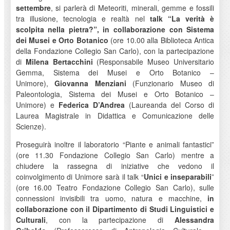
settembre
, si parlerà di Meteoriti, minerali, gemme e fossili
tra illusione, tecnologia e realtà nel
talk “La verità è
scolpita nella pietra?”, in collaborazione con Sistema
dei Musei e Orto Botanico
(ore 10.00 alla Biblioteca Antica
della Fondazione Collegio San Carlo), con la partecipazione
di
Milena Bertacchini
(Responsabile Museo Universitario
Gemma, Sistema dei Musei e Orto Botanico –
Unimore),
Giovanna Menziani
(Funzionario Museo di
Paleontologia, Sistema dei Musei e Orto Botanico –
Unimore) e
Federica D’Andrea
(Laureanda del Corso di
Laurea Magistrale in Didattica e Comunicazione delle
Scienze).
Proseguirà inoltre il laboratorio “Piante e animali fantastici”
(ore 11.30 Fondazione Collegio San Carlo) mentre a
chiudere la rassegna di iniziative che vedono il
coinvolgimento di Unimore sarà il talk “
Unici e inseparabili
”
(ore 16.00 Teatro Fondazione Collegio San Carlo), sulle
connessioni invisibili tra uomo, natura e macchine,
in
collaborazione con il
Dipartimento di Studi Linguistici e
Culturali
, con la partecipazione di
Alessandra