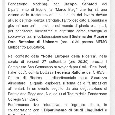
Fondazione Modena), con
Iacopo Senatori
del
Dipartimento di Economia “Marco Biagi” che fornirà una
visione delle trasformazioni nel mondo del lavoro dovute
all’uso dell’intelligenza artificiale, l’altro dedicato a bambini e
giovani, con un’immersione nel mondo di piante e animali,
per conoscere mimetismo e criptismo come strategia di
sopravvivenza, in collaborazione con il
Sistema dei Musei e
Orto Botanico di Unimore
(ore 16.30 presso MEMO
Multicentro Educativo).
Nel contesto della
“Notte Europea della Ricerca
”, nella
serata di venerdì 27 settembre (ore 20.30) presso il
Complesso San Geminiano si svolgerà poi il talk “Real food,
Fake food”, con la Dott.ssa
Federica Raffone
del CRISA –
Centro di Ricerca Interdipartimentale sulla Sicurezza
Alimentare, la quale esplorerà il tema delle falsificazioni
alimentari, in un evento seguito da una degustazione di
Parmigiano Reggiano. Alle 22.00 al Teatro della Fondazione
Collegio San Carlo
Performance live interattiva, a ingresso libero, in
collaborazione con il
Dipartimento di Studi Linguistici e