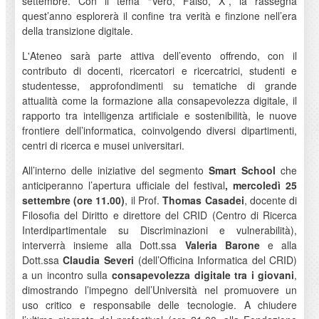
settembre. Con il tema “Vero, Falso, X”, la rassegna
quest’anno esplorerà il confine tra verità e finzione nell’era
della transizione digitale.
L'Ateneo sarà parte attiva dell’evento offrendo, con il
contributo di docenti, ricercatori e ricercatrici, studenti e
studentesse, approfondimenti su tematiche di grande
attualità come la formazione alla consapevolezza digitale, il
rapporto tra intelligenza artificiale e sostenibilità, le nuove
frontiere dell’informatica, coinvolgendo diversi dipartimenti,
centri di ricerca e musei universitari.
All’interno delle iniziative del segmento
Smart School
che
anticiperanno l’apertura ufficiale del festival
, mercoledì 25
settembre (ore 11.00)
, il Prof.
Thomas Casadei
, docente di
Filosofia del Diritto e direttore del CRID (Centro di Ricerca
Interdipartimentale su Discriminazioni e vulnerabilità),
interverrà insieme alla Dott.ssa
Valeria Barone
e alla
Dott.ssa
Claudia Severi
(dell’Officina Informatica del CRID)
a un incontro sulla
consapevolezza digitale tra i giovani
,
dimostrando l’impegno dell’Università nel promuovere un
uso critico e responsabile delle tecnologie. A chiudere