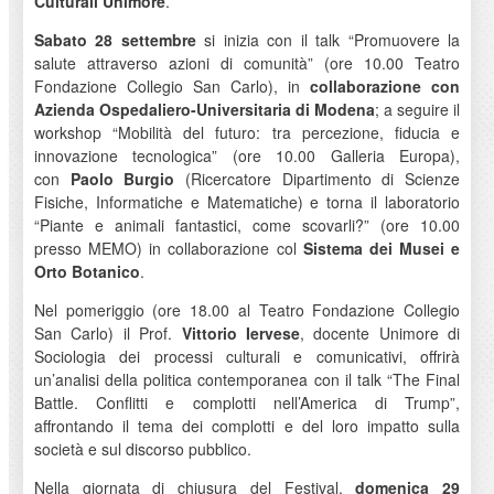
Culturali Unimore
.
Sabato 28 settembre
si inizia con il talk “Promuovere la
salute attraverso azioni di comunità” (ore 10.00 Teatro
Fondazione Collegio San Carlo), in
collaborazione con
Azienda Ospedaliero-Universitaria di Modena
; a seguire il
workshop “Mobilità del futuro: tra percezione, fiducia e
innovazione tecnologica” (ore 10.00 Galleria Europa),
con
Paolo Burgio
(Ricercatore Dipartimento di Scienze
Fisiche, Informatiche e Matematiche) e torna il laboratorio
“Piante e animali fantastici, come scovarli?” (ore 10.00
presso MEMO) in collaborazione col
Sistema dei Musei e
Orto Botanico
.
Nel pomeriggio (ore 18.00 al Teatro Fondazione Collegio
San Carlo) il Prof.
Vittorio Iervese
, docente Unimore di
Sociologia dei processi culturali e comunicativi, offrirà
un’analisi della politica contemporanea con il talk “The Final
Battle. Conflitti e complotti nell’America di Trump”,
affrontando il tema dei complotti e del loro impatto sulla
società e sul discorso pubblico.
Nella giornata di chiusura del Festival,
domenica 29