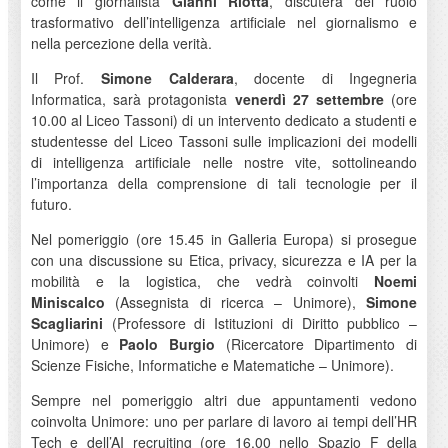
come il giornalista
Gianni Riotta
, discuterà del ruolo
trasformativo dell’intelligenza artificiale nel giornalismo e
nella percezione della verità.
Il Prof.
Simone Calderara
, docente di Ingegneria
Informatica, sarà protagonista
venerdì 27 settembre
(ore
10.00 al Liceo Tassoni) di un intervento dedicato a studenti e
studentesse del Liceo Tassoni sulle implicazioni dei modelli
di intelligenza artificiale nelle nostre vite, sottolineando
l’importanza della comprensione di tali tecnologie per il
futuro.
Nel pomeriggio (ore 15.45 in Galleria Europa) si prosegue
con una discussione su Etica, privacy, sicurezza e IA per la
mobilità e la logistica, che vedrà coinvolti
Noemi
Miniscalco
(Assegnista di ricerca – Unimore),
Simone
Scagliarini
(Professore di Istituzioni di Diritto pubblico –
Unimore) e
Paolo Burgio
(Ricercatore Dipartimento di
Scienze Fisiche, Informatiche e Matematiche – Unimore).
Sempre nel pomeriggio altri due appuntamenti vedono
coinvolta Unimore: uno per parlare di lavoro ai tempi dell’HR
Tech e dell’AI recruiting (ore 16.00 nello Spazio F della