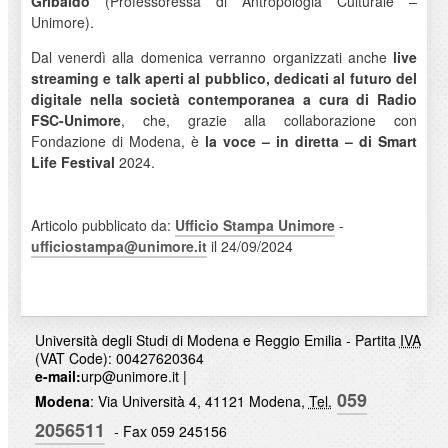
Gribaldo
(Professoressa di Antropologia Culturale –
Unimore).
Dal venerdì alla domenica verranno organizzati anche
live
streaming e talk aperti al pubblico, dedicati al futuro del
digitale nella società contemporanea a cura di Radio
FSC-Unimore
, che, grazie alla collaborazione con
Fondazione di Modena, è
la voce – in diretta – di Smart
Life Festival
2024.
Articolo pubblicato da:
Ufficio Stampa Unimore
-
ufficiostampa@unimore.it
il 24/09/2024
Università degli Studi di Modena e Reggio Emilia - Partita
IVA
(VAT Code): 00427620364
e-mail:
urp@unimore.it
|
059
Modena
: Via Università 4, 41121 Modena,
Tel.
2056511
- Fax 059 245156