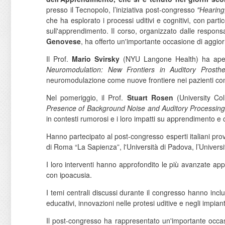
presso il Tecnopolo, l’iniziativa post-congresso
"Hearing
che ha esplorato i processi uditivi e cognitivi, con part
sull'apprendimento. Il corso, organizzato dalle responsa
Genovese
, ha offerto un'importante occasione di aggi
Il Prof.
Mario Svirsky
(NYU Langone Health) ha apert
Neuromodulation: New Frontiers in Auditory Prosthe
neuromodulazione come nuove frontiere nei pazienti con 
Nel pomeriggio, il Prof.
Stuart Rosen
(University Co
Presence of Background Noise and Auditory Processing
in contesti rumorosi e i loro impatti su apprendimento e
Hanno partecipato al post-congresso esperti italiani proven
di Roma “La Sapienza”, l'Università di Padova, l’Universit
I loro interventi hanno approfondito le più avanzate appli
con ipoacusia.
I temi centrali discussi durante il congresso hanno incl
educativi, innovazioni nelle protesi uditive e negli impiant
Il post-congresso ha rappresentato un'importante occasi