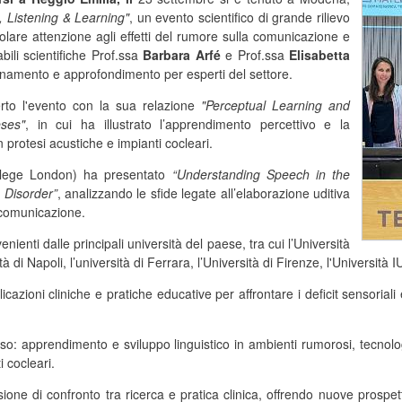
, Listening & Learning"
, un evento scientifico di grande rilievo
icolare attenzione agli effetti del rumore sulla comunicazione e
bili scientifiche Prof.ssa
Barbara Arfé
e Prof.ssa
Elisabetta
ornamento e approfondimento per esperti del settore.
o l'evento con la sua relazione
"Perceptual Learning and
ses"
, in cui ha illustrato l’apprendimento percettivo e la
protesi acustiche e impianti cocleari.
llege London) ha presentato
“Understanding Speech in the
 Disorder”
, analizzando le sfide legate all’elaborazione uditiva
 comunicazione.
ienti dalle principali università del paese, tra cui l’Università
à di Napoli, l’università di Ferrara, l’Università di Firenze, l'Università
cazioni cliniche e pratiche educative per affrontare i deficit sensorial
uso: apprendimento e sviluppo linguistico in ambienti rumorosi, tecnolo
i cocleari.
one di confronto tra ricerca e pratica clinica, offrendo nuove prospe