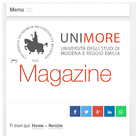
Menu
/**/
Ti trovi qui:
Home
»
Notizie