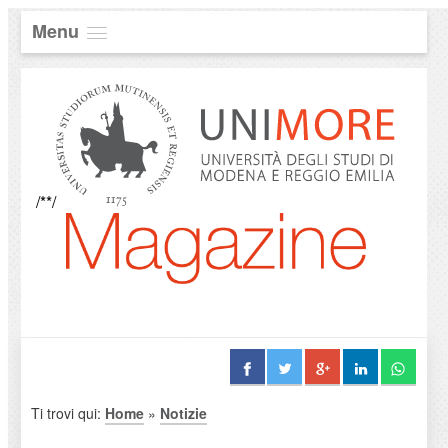
Menu
/**/
Ti trovi qui:
Home
»
Notizie