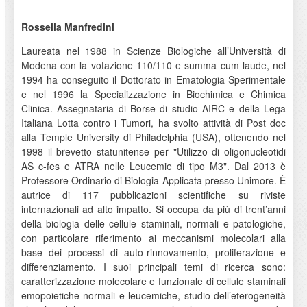
Rossella Manfredini
Laureata nel 1988 in Scienze Biologiche all’Università di
Modena con la votazione 110/110 e summa cum laude, nel
1994 ha conseguito il Dottorato in Ematologia Sperimentale
e nel 1996 la Specializzazione in Biochimica e Chimica
Clinica. Assegnataria di Borse di studio AIRC e della Lega
Italiana Lotta contro i Tumori, ha svolto attività di Post doc
alla Temple University di Philadelphia (USA), ottenendo nel
1998 il brevetto statunitense per "Utilizzo di oligonucleotidi
AS c-fes e ATRA nelle Leucemie di tipo M3". Dal 2013 è
Professore Ordinario di Biologia Applicata presso Unimore. È
autrice di 117 pubblicazioni scientifiche su riviste
internazionali ad alto impatto. Si occupa da più di trent’anni
della biologia delle cellule staminali, normali e patologiche,
con particolare riferimento ai meccanismi molecolari alla
base dei processi di auto-rinnovamento, proliferazione e
differenziamento. I suoi principali temi di ricerca sono:
caratterizzazione molecolare e funzionale di cellule staminali
emopoietiche normali e leucemiche, studio dell’eterogeneità