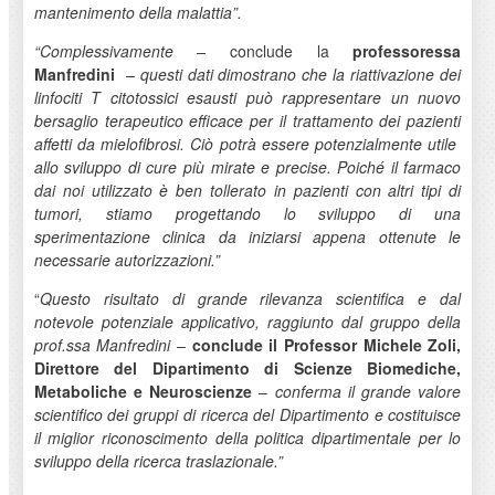
mantenimento della malattia”.
“Complessivamente –
conclude la
professoressa
Manfredini
– questi dati dimostrano che la riattivazione dei
linfociti T citotossici esausti può rappresentare un nuovo
bersaglio terapeutico efficace per il trattamento dei pazienti
affetti da mielofibrosi. Ciò potrà essere potenzialmente utile
allo sviluppo di cure più mirate e precise. Poiché il farmaco
dai noi utilizzato è ben tollerato in pazienti con altri tipi di
tumori, stiamo progettando lo sviluppo di una
sperimentazione clinica da iniziarsi appena ottenute le
necessarie autorizzazioni.”
“
Questo risultato di grande rilevanza scientifica e dal
notevole potenziale applicativo, raggiunto dal gruppo della
prof.ssa Manfredini
–
conclude il Professor Michele Zoli,
Direttore del Dipartimento di Scienze Biomediche,
Metaboliche e Neuroscienze
–
conferma il grande valore
scientifico dei gruppi di ricerca del Dipartimento e costituisce
il miglior riconoscimento della politica dipartimentale per lo
sviluppo della ricerca traslazionale.”