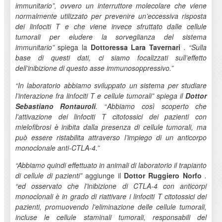
immunitario”, ovvero un interruttore molecolare che viene
normalmente utilizzato per prevenire un’eccessiva risposta
dei linfociti T e che viene invece sfruttato dalle cellule
tumorali per eludere la sorveglianza del sistema
immunitario”
spiega la
Dottoressa Lara Tavernari
. “Sulla
base di questi dati, ci siamo focalizzati sull’effetto
dell’inibizione di questo asse immunosoppressivo.”
“In laboratorio abbiamo sviluppato un sistema per studiare
l’interazione fra linfociti T e cellule tumorali” spiega il
Dottor
Sebastiano Rontauroli
.
“
Abbiamo così scoperto che
l'attivazione dei linfociti T citotossici dei pazienti con
mielofibrosi è inibita dalla presenza di cellule tumorali, ma
può essere ristabilita attraverso l’impiego di un anticorpo
monoclonale anti-CTLA-4.”
“Abbiamo quindi effettuato in animali di laboratorio il trapianto
di cellule di pazienti”
aggiunge il
Dottor Ruggiero Norfo
.
“ed osservato che l'inibizione di CTLA-4 con anticorpi
monoclonali è in grado di riattivare i linfociti T citotossici dei
pazienti, promuovendo l'eliminazione delle cellule tumorali,
incluse le cellule staminali tumorali, responsabili del