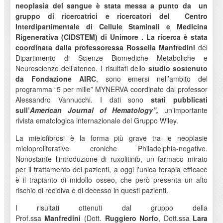
neoplasia del sangue è stata messa a punto da
un
gruppo di ricercatrici e ricercatori del
Centro
Interdipartimentale di Cellule Staminali e Medicina
Rigenerativa (CIDSTEM) di Unimore
. La ricerca è stata
coordinata dalla professoressa Rossella Manfredini
del
Dipartimento di Scienze Biomediche Metaboliche e
Neuroscienze dell’ateneo. I risultati dello
studio sostenuto
da Fondazione AIRC
, sono emersi nell’ambito del
programma “5 per mille” MYNERVA coordinato dal professor
Alessandro Vannucchi. I dati sono
stati pubblicati
sull’
American Journal of Hematology”,
un’importante
rivista ematologica internazionale del Gruppo Wiley.
La mielofibrosi è la forma più grave tra le neoplasie
mieloproliferative croniche Philadelphia-negative.
Nonostante l'introduzione di ruxolitinib, un farmaco mirato
per il trattamento dei pazienti, a oggi l'unica terapia efficace
è il trapianto di midollo osseo, che però presenta un alto
rischio di recidiva e di decesso in questi pazienti.
I risultati ottenuti dal gruppo della
Prof.ssa
Manfredini
(Dott.
Ruggiero Norfo
, Dott.ssa
Lara