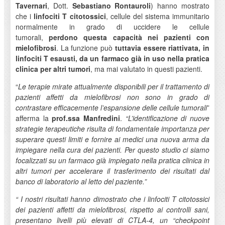
Tavernari
, Dott.
Sebastiano Rontauroli
) hanno mostrato
che i
linfociti T citotossici
, cellule del sistema immunitario
normalmente in grado di uccidere le cellule
tumorali,
perdono questa capacità nei pazienti con
mielofibrosi
. La funzione può
tuttavia essere riattivata, in
linfociti T esausti, da un farmaco già in uso nella pratica
clinica per altri tumori
, ma mai valutato in questi pazienti.
“
Le terapie mirate attualmente disponibili per il trattamento di
pazienti affetti da mielofibrosi non sono in grado di
contrastare efficacemente l’espansione delle cellule tumorali
”
afferma la
prof.ssa Manfredini
.
“L’identificazione di nuove
strategie terapeutiche risulta di fondamentale importanza per
superare questi limiti e fornire ai medici una nuova arma da
impiegare nella cura dei pazienti. Per questo studio ci siamo
focalizzati su un farmaco già impiegato nella pratica clinica in
altri tumori per accelerare il trasferimento dei risultati dal
banco di laboratorio al letto del paziente.”
“
I nostri risultati hanno dimostrato che i linfociti T citotossici
dei pazienti affetti da mielofibrosi, rispetto ai controlli sani,
presentano livelli più elevati di CTLA-4, un “checkpoint