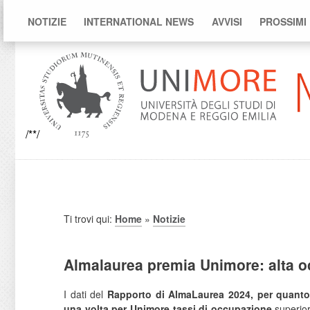
NOTIZIE
INTERNATIONAL NEWS
AVVISI
PROSSIMI
/**/
Ti trovi qui:
Home
»
Notizie
Almalaurea premia Unimore: alta occ
I dati del
Rapporto di AlmaLaurea
2024, per quanto
una volta per Unimore tassi di occupazione
superior