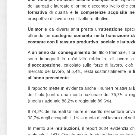
dei laureati e laureate di primo e secondo livello che 
formativa
di qualità e le
competenze acquisite ne
prospettive di lavoro e sul livello retributivo.
Unimor
e
da diversi anni presta un'
attenzione
spec
offrendo un
sostegno concreto nella transizione da
costante con il tessuto produttivo, sociale e istituzi
A
un anno dal conseguimento
del titolo triennale, il
t
sono impegnati in un'attività retribuita, di lavoro
disoccupazione
, calcolato sulle forze di lavoro, cioè
mercato del lavoro, al 5,4%, resta sostanzialmente
in 
all’anno precedente.
Il rapporto mette in evidenza anche i numeri relativi ai
l
del titolo (contro una media nazionale del 75,7% e re
(media nazionale 88,2% e regionale 89,6%).
Il 74,2% dei laureati Unimore è inserito nel settore priva
32,7% degli occupati; 1,1% la quota di chi lavora nel sett
In merito alle
retribuzioni
, il report 2024 evidenzia c
regionale 1.447). Questo valore tende ad incrementare