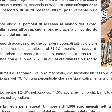
continua a crescere, mettendo in evidenza come un’
esperienza
l percorso di studi
possano influire
positivamente
sulle
ifica anche ai
percorsi di accesso al mondo del lavoro
,
lla laurea all'occupazione
, anche grazie a un
confronto
onale del territorio
.
asso di occupazione
, che considera occupati tutti coloro che
 o di formazione, si attesta all’81,9%, mentre
il tasso di
 su coloro che sono già inseriti o intenzionati a inserirsi nel
linea con quello del
2023, in cui si era dimezzato rispetto
aureati di secondo livello
(o magistrali), che mostrano un
tasso di 
gionale del 79,1%), una percentuale che sale significativamente
a ci
to, mentre il 24,8% nel pubblico; l’1,0% lavora nel non-profit. L’ambito d
ore dell’agricoltura.
he la
media per i laureati Unimore
è di
1.506 euro mensili netti 
 ulteriormente
a cinque anni dal conseguimento del titolo
, portando