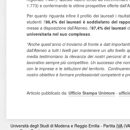
1.773) e confermando le ottime prospettive offerte dall'
Per quanto riguarda infine il profilo dei laureati i risu
studenti: l’
86,4% dei laureati è soddisfatto del rap
messe a disposizione dall’Ateneo, l’
87,4% dei laureati
c
universitaria nel suo complesso
.
"Anche quest’anno ci troviamo di fronte a dati importanti
dall’Ateneo a tutti i livelli per mantenere un alto livell
media testimoniano la rilevanza dei nostri percorsi di 
lavorativo sempre più competitivo. Un successo che non s
con le imprese e le istituzioni del territorio.
Continueremo
nostro obiettivo è formare professionisti competenti e prep
Articolo pubblicato da:
Ufficio Stampa Unimore
-
uffic
Università degli Studi di Modena e Reggio Emilia - Partita
IVA
(VA