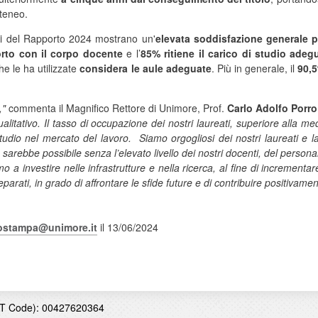
Ateneo.
ltati del Rapporto 2024 mostrano un'
elevata soddisfazione generale p
porto con il corpo docente
e l’
85% ritiene il carico di studio adeg
he le ha utilizzate
considera le aule adeguate
. Più in generale, il
90,5
,"
commenta il Magnifico Rettore di Unimore, Prof.
Carlo Adolfo Porro
o qualitativo. Il tasso di occupazione dei nostri laureati, superiore alla 
studio nel mercato del lavoro.
Siamo orgogliosi dei nostri laureati e l
arebbe possibile senza l’elevato livello dei nostri docenti, del persona
 a investire nelle infrastrutture e nella ricerca, al fine di incrementar
arati, in grado di affrontare le sfide future e di contribuire positivamen
iostampa@unimore.it
il 13/06/2024
T Code): 00427620364