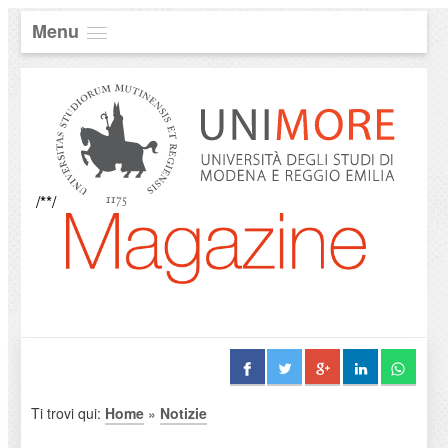
Menu
/**/
Ti trovi qui:
Home
»
Notizie