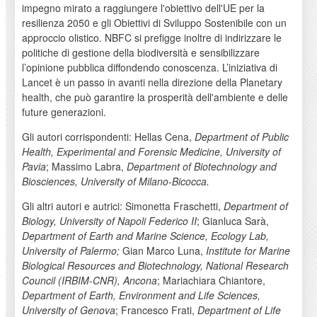
impegno mirato a raggiungere l'obiettivo dell'UE per la
resilienza 2050 e gli Obiettivi di Sviluppo Sostenibile con un
approccio olistico. NBFC si prefigge inoltre di indirizzare le
politiche di gestione della biodiversità e sensibilizzare
l’opinione pubblica diffondendo conoscenza. L’iniziativa di
Lancet è un passo in avanti nella direzione della Planetary
health, che può garantire la prosperità dell'ambiente e delle
future generazioni.
Gli autori corrispondenti: Hellas Cena,
Department of Public
Health, Experimental and Forensic Medicine, University of
Pavia
; Massimo Labra,
Department of Biotechnology and
Biosciences, University of Milano-Bicocca.
Gli altri autori e autrici: Simonetta Fraschetti,
Department of
Biology, University of Napoli Federico II
; Gianluca Sarà,
Department of Earth and Marine Science, Ecology Lab,
University of Palermo;
Gian Marco Luna,
Institute for Marine
Biological Resources and Biotechnology, National Research
Council (IRBIM-CNR), Ancona
; Mariachiara Chiantore,
Department of Earth, Environment and Life Sciences,
University of Genova
; Francesco Frati,
Department of Life