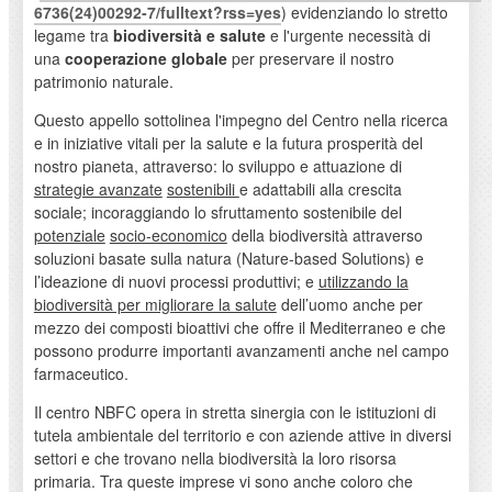
6736(24)00292-7/fulltext?rss=yes
) evidenziando lo stretto
legame tra
biodiversità e salute
e l'urgente necessità di
una
cooperazione globale
per preservare il nostro
patrimonio naturale.
Questo appello sottolinea l'impegno del Centro nella ricerca
e in iniziative vitali per la salute e la futura prosperità del
nostro pianeta, attraverso: lo sviluppo e attuazione di
strategie avanzate
sostenibili
e adattabili alla crescita
sociale; incoraggiando lo sfruttamento sostenibile del
potenziale
socio-economico
della biodiversità attraverso
soluzioni basate sulla natura (Nature-based Solutions) e
l’ideazione di nuovi processi produttivi; e
utilizzando la
biodiversità per migliorare la salute
dell’uomo anche per
mezzo dei composti bioattivi che offre il Mediterraneo e che
possono produrre importanti avanzamenti anche nel campo
farmaceutico.
Il centro NBFC opera in stretta sinergia con le istituzioni di
tutela ambientale del territorio e con aziende attive in diversi
settori e che trovano nella biodiversità la loro risorsa
primaria. Tra queste imprese vi sono anche coloro che