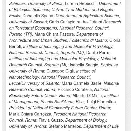
Sciences, University of Siena
; Lorena Rebecchi,
Department
of Biological Sciences, University of Modena and Reggio
Emilia
; Donatella Spano,
Department of Agriculture Science,
University of Sassari
; Carlo Calfapietra,
Institute of Research
on Terrestrial Ecosystems, National Research Council,
Porano (TR);
Maria Chiara Pastore,
Department of
Architecture and Urban Studies, Politecnico di Milano;
Gloria
Bertoli,
Institute of Bioimaging and Molecular Physiology,
National Research Council, Segrate (MI)
; Danilo Porro,
Institute of Bioimaging and Molecular Physiology, National
Research Council, Segrate (MI)
; Isabella Saggio,
Sapienza
University of Roma
; Giuseppe Gigli,
Institute of
Nanotechnology, National Research Council,
Lecce/University of Salento;
Maria Carmela Basile,
National
Research Council, Roma
; Riccardo Coratella,
National
Biodiversity Future Center, Roma
; Alberto Di Minin,
Institute
of Management, Scuola Sant'Anna, Pisa
; Luigi Fiorentino
,
President of National Biodiversity Future Center, Roma
;
Maria Chiara Carrozza,
President National Research
Council, Roma
; Flavia Guzzo,
Department of Biology,
University of Verona
; Stefano Martellos,
Departiment of Life