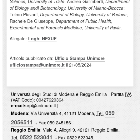
Science, University of Triste
; Andrea Galimberti,
Departiment
of Biology andì Biotecnology, University of Milano-Bicocca
;
Telmo Pievani,
Department of Biology, University of Padova
;
Rachele De Giuseppe,
Department of Public Health,
Experimental and Forensic Medicine, University of Pavia
.
Allegato:
Loghi NEXUE
Articolo pubblicato da:
Ufficio Stampa Unimore
-
ufficiostampa@unimore.it
il 21/05/2024
Università degli Studi di Modena e Reggio Emilia - Partita
IVA
(VAT Code): 00427620364
e-mail:
urp@unimore.it
|
059
Modena
: Via Università 4, 41121 Modena,
Tel.
2056511
- Fax 059 245156
Reggio Emilia
: Viale A. Allegri 9, 42121 Reggio Emilia,
0522 523041
Tel.
- Fax 0522 523045.