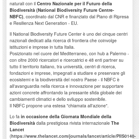
naturali con il
Centro Nazionale per il Futuro della
Biodiversità (National Biodiversity Future Centre-
NBFC)
, coordinato dal CNR e finanziato dal Piano di Ripresa
e Resilienza Next Generation - EU.
Il National Biodiversity Future Center è uno dei cinque centri
nazionali dedicati alla ricerca di frontiera che coinvolge
istituzioni e imprese in tutta Italia.
Posizionato nel cuore del Mediterraneo, con hub a Palermo -
con oltre 2000 ricercatori e ricercatrici e 48 enti partner su
tutto il territorio italiano, tra università, centri di ricerca,
fondazioni e imprese, impegnati a studiare e preservare gli
ecosistemi e la biodiversità del nostro Paese - il NBFC è
all'avanguardia nella ricerca e innovazione per supportare
azioni concrete affrontando la pressante sfida globale dei
cambiamenti climatici e dello sviluppo sostenibile.
Il NBFC propone una estesa "chiamata all'azione".
Lo fa
in occasione della Giornata Mondiale
della
Biodiversità
dalla prestigiosa rivista internazionale
The
Lancet
(
https://www.thelancet.com/journals/lancet/article/PIIS0140-