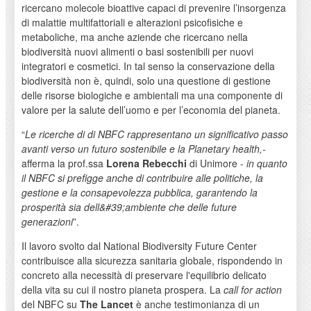
ricercano molecole bioattive capaci di prevenire l’insorgenza
di malattie multifattoriali e alterazioni psicofisiche e
metaboliche, ma anche aziende che ricercano nella
biodiversità nuovi alimenti o basi sostenibili per nuovi
integratori e cosmetici. In tal senso la conservazione della
biodiversità non è, quindi, solo una questione di gestione
delle risorse biologiche e ambientali ma una componente di
valore per la salute dell’uomo e per l’economia del pianeta.
“
Le ricerche di di NBFC rappresentano un significativo passo
avanti verso un futuro sostenibile e la Planetary health,-
afferma la prof.ssa
Lorena Rebecchi
di Unimore -
in quanto
il NBFC si prefigge anche di contribuire alle politiche, la
gestione e la consapevolezza pubblica, garantendo la
prosperità sia dell&#39;ambiente che delle future
generazioni
”.
Il lavoro svolto dal National Biodiversity Future Center
contribuisce alla sicurezza sanitaria globale, rispondendo in
concreto alla necessità di preservare l'equilibrio delicato
della vita su cui il nostro pianeta prospera. La
call for action
del NBFC su
The Lancet
è anche testimonianza di un