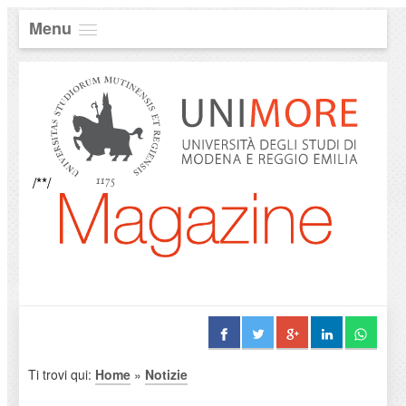
Menu
/**/
Ti trovi qui:
Home
»
Notizie