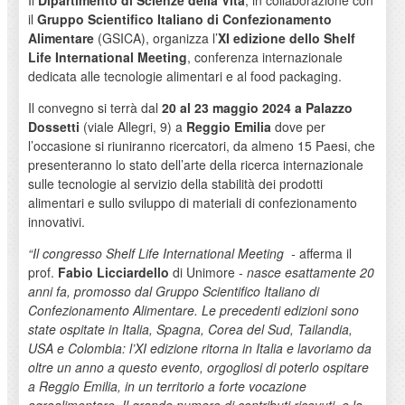
Il
Dipartimento di Scienze della Vita
, in collaborazione con
il
Gruppo Scientifico Italiano di Confezionamento
Alimentare
(GSICA), organizza l’
XI edizione dello Shelf
Life International Meeting
, conferenza internazionale
dedicata alle tecnologie alimentari e al food packaging.
Il convegno si terrà dal
20 al 23 maggio 2024 a Palazzo
Dossetti
(viale Allegri, 9) a
Reggio Emilia
dove per
l’occasione si riuniranno ricercatori, da almeno 15 Paesi, che
presenteranno lo stato dell’arte della ricerca internazionale
sulle tecnologie al servizio della stabilità dei prodotti
alimentari e sullo sviluppo di materiali di confezionamento
innovativi.
“Il congresso Shelf Life International Meeting -
afferma il
prof.
Fabio Licciardello
di Unimore -
nasce esattamente 20
anni fa, promosso dal Gruppo Scientifico Italiano di
Confezionamento Alimentare. Le precedenti edizioni sono
state ospitate in Italia, Spagna, Corea del Sud, Tailandia,
USA e Colombia: l’XI edizione ritorna in Italia e lavoriamo da
oltre un anno a questo evento, orgogliosi di poterlo ospitare
a Reggio Emilia, in un territorio a forte vocazione