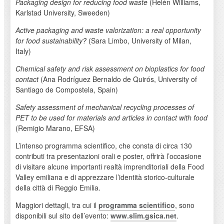
Packaging design for reducing food waste
(Helén Williams,
Karlstad University, Sweeden)
Active packaging and waste valorization: a real opportunity
for food sustainability?
(Sara Limbo, University of Milan,
Italy)
Chemical safety and risk assessment on bioplastics for food
contact
(Ana Rodríguez Bernaldo de Quirós, University of
Santiago de Compostela, Spain)
Safety assessment of mechanical recycling processes of
PET to be used for materials and articles in contact with food
(Remigio Marano, EFSA)
L’intenso programma scientifico, che consta di circa 130
contributi tra presentazioni orali e poster, offrirà l’occasione
di visitare alcune importanti realtà imprenditoriali della Food
Valley emiliana e di apprezzare l’identità storico-culturale
della città di Reggio Emilia.
Maggiori dettagli, tra cui il
programma scientifico
, sono
disponibili sul sito dell’evento:
www.slim.gsica.net
.