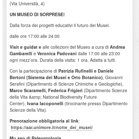
(Via Università, 4)
UN MUSEO DI SORPRESE!
Dalla forza dei progetti educativi il futuro dei Musei.
dalle ore 17:00 alle 24:00
Visit
e
guidat
e
alle collezioni del Museo a cura di
Andrea
Gambarelli
e
Veronica Padovani
dalle 17:00 alle 23:00
ogni mezz’ora. Durata della visita: 1 ora. Adatta a tutti.
Con la partecipazione di
Patrizia Rufinelli e Daniele
Bertoni (Sistema dei Musei e Orto Botanico)
, Giovanni
Serafini (Dipartimento di Scienze Chimiche e Geologiche),
Marco Scaramelli, Federica Frigieri
(Dipartimento Scienze
della Vita &amp; National Biodiversity Future
Center),
Ivana Iacoponelli
(tirocinante presso Dipartimento
Scienze della Vita).
Prenotazione obbligatoria al link
:
https://aar.unimore.it/notte_dei_musei/
Mu
seo di Paleontologia