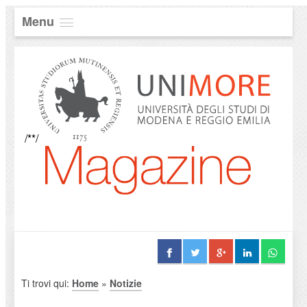
Menu
/**/
Ti trovi qui:
Home
»
Notizie