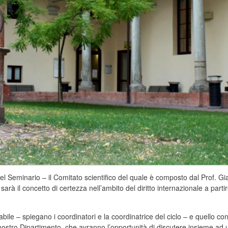
l Seminario – il Comitato scientifico del quale è composto dal Prof. G
 sarà il concetto di certezza nell’ambito del diritto internazionale a part
abile – spiegano i coordinatori e la coordinatrice del ciclo – e quello c
stro Dipartimento, che avranno l’opportunità di discutere insieme ad una