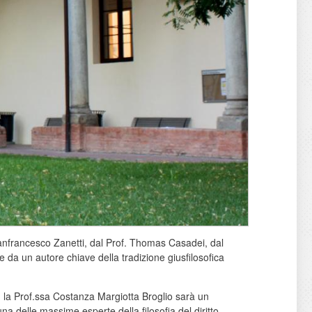
ianfrancesco Zanetti, dal Prof. Thomas Casadei, dal
ire da un autore chiave della tradizione giusfilosofica
on la Prof.ssa Costanza Margiotta Broglio sarà un
 delle massime esperte della filosofia del diritto