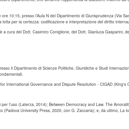
lle ore 10:15, presso l’Aula N del Dipartimento di Giurisprudenza (Via
lotta per la certezza: codificazione e interpretazione del diritto interna
 è a cura del Dott. Casimiro Coniglione, del Dott. Gianluca Gasparini, d
so il Dipartimento di Scienze Politiche, Giuridiche e Studi Internaziona
 fondamentali.
e for International Governance and Dispute Resolution - CIGAD (King's
oni per l’uso (Laterza, 2014); Between Democracy and Law. The Amorali
itto (Padova University Press, 2020, con G. Zaccaria); e, da ultimo, La lo