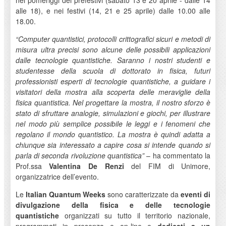
nei pomeriggi dei prefestivi (sabato 13 e 20 aprile - dalle 14
alle 18), e nei festivi (14, 21 e 25 aprile) dalle 10.00 alle
18.00.
“Computer quantistici, protocolli crittografici sicuri e metodi di
misura ultra precisi sono alcune delle possibili applicazioni
dalle tecnologie quantistiche. Saranno i nostri studenti e
studentesse della scuola di dottorato in fisica, futuri
professionisti esperti di tecnologie quantistiche, a guidare i
visitatori della mostra alla scoperta delle meraviglie della
fisica quantistica.
Nel progettare la mostra, il nostro sforzo è
stato di sfruttare analogie, simulazioni e giochi, per illustrare
nel modo più semplice possibile le leggi e i fenomeni che
regolano il mondo quantistico. La mostra è quindi adatta a
chiunque sia interessato a capire cosa si intende quando si
parla di seconda rivoluzione quantistica”
– ha commentato la
Prof.ssa
Valentina De Renzi
del FIM di Unimore,
organizzatrice dell’evento.
Le
Italian Quantum Weeks
sono caratterizzate da
eventi di
divulgazione della fisica e delle tecnologie
quantistiche
organizzati su tutto il territorio nazionale,