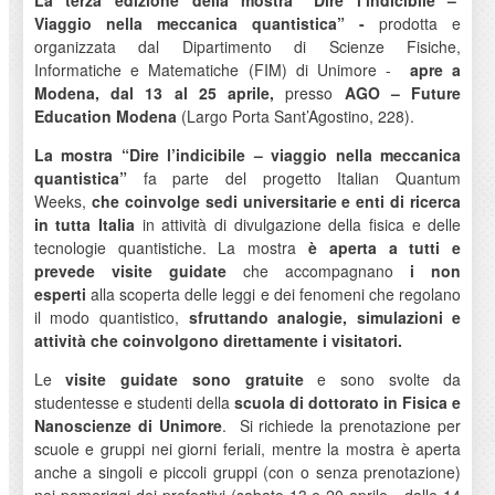
La terza edizione della mostra “Dire l’indicibile –
Viaggio nella meccanica quantistica” -
prodotta e
organizzata dal Dipartimento di Scienze Fisiche,
Informatiche e Matematiche (FIM) di Unimore -
apre a
Modena, dal 13 al 25 aprile,
presso
AGO – Future
Education Modena
(Largo Porta Sant’Agostino, 228).
La mostra “Dire l’indicibile – viaggio nella meccanica
quantistica”
fa parte del progetto Italian Quantum
Weeks,
che coinvolge sedi universitarie e enti di ricerca
in tutta Italia
in attività di divulgazione della fisica e delle
tecnologie quantistiche. La mostra
è aperta a tutti e
prevede visite guidate
che accompagnano
i non
esperti
alla scoperta delle leggi e dei fenomeni che regolano
il modo quantistico,
sfruttando analogie, simulazioni e
attività che coinvolgono direttamente i visitatori.
Le
visite guidate sono gratuite
e sono svolte da
studentesse e studenti della
scuola di dottorato in Fisica e
Nanoscienze di Unimore
. Si richiede la prenotazione per
scuole e gruppi nei giorni feriali, mentre la mostra è aperta
anche a singoli e piccoli gruppi (con o senza prenotazione)