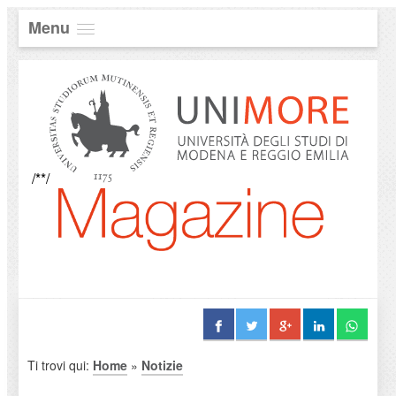
Menu
/**/
Ti trovi qui:
Home
»
Notizie