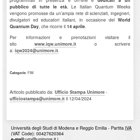
programmati in presenza e on-line e
dedicati a un
pubblico di tutte le età.
Le Italian Quantum Weeks
vengono promosse da un’ampia rete di scienziati, ingegneri,
divulgatori ed educatori italiani, in occasione del
World
Quantum Day
, che ricorre il
14 aprile
.
Per informazioni e prenotazioni visitare il
sito
www.iqw.unimore.it
o scrivere
a:
iqw2024@unimore.it
.
Categorie
: FIM
Articolo pubblicato da:
Ufficio Stampa Unimore
-
ufficiostampa@unimore.it
il 12/04/2024
Università degli Studi di Modena e Reggio Emilia - Partita
IVA
(VAT Code): 00427620364
e-mail:
urp@unimore.it
|