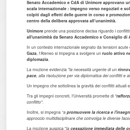
Senato Accademico e CdA di Unimore approvano una 
scala internazionale : impegno verso negoziati e so
colpiti dagli effetti delle guerre in corso e promozi
centro della delibera approvata all’unanimità.
Unimore
prende una posizione decisa riguardo i conflitt
all'unanimità da Senato Accademico e Consiglio di
In un contesto internazionale segnato da tensioni acute e
Gaza
, l'Ateneo si impegna a svolgere un
ruolo attivo n
diplomazia
.
La mozione evidenzia
"la necessità urgente di un
rinno
pace
, alla risoluzione per via diplomatica dei conflitti e a
Un impegno che sottolinea la gravità dei conflitti attuali e
Tra gli impegni concreti, l'Università promette di
"
rafforz
conflitto"
.
Inoltre, si impegna
“a
promuovere la ricerca e l'inseg
approccio multidisciplinare che coinvolga le diverse facol
La mozione auspica "
la
cessazione immediata delle ost