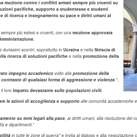
mozione contro i conflitti armati sempre più cruenti su
luzioni pacifiche, supporto a studentesse e studenti
one di ricerca e insegnamento su pace e diritti umani al
i sempre più estesi e cruenti, con una
mozione approvata
 Amministrazione
.
 durissimi scontri, soprattutto in
Ucraina
e nella
Striscia di
ella ricerca di soluzioni pacifiche
e nella
promozione della
vato impegno accademico
volto alla
promozione della
l
contrasto di qualsiasi forma di aggressione e violenza
".
 il loro
impatto devastante sulle popolazioni civili
.
are le azioni di accoglienza e supporto
alle comunità accademiche e 
namento su temi legati alla pace
, ai diritti umani, alla risoluzione dei 
tà e dipartimenti.”
ilità
in tutte le zone di guerra"
e invita al dialogo e alla negoziazione