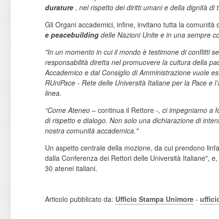
durature
, nel rispetto dei diritti umani e della dignità di
Gli Organi accademici, infine, invitano tutta la comunità 
e peacebuilding
delle Nazioni Unite e in una sempre cos
"In un momento in cui il mondo è testimone di conflitti 
responsabilità diretta nel promuovere la cultura della pa
Accademico e dal Consiglio di Amministrazione vuole esse
RUniPace - Rete delle Università Italiane per la Pace
e l
linea.
“Come Ateneo
– continua il Rettore -
, ci impegniamo a fo
di rispetto e dialogo. Non solo una dichiarazione di inten
nostra comunità accademica."
Un aspetto centrale della mozione, da cui prendono linf
dalla Conferenza dei Rettori delle Università Italiane", e
30 atenei italiani.
Articolo pubblicato da:
Ufficio Stampa Unimore
-
uffic