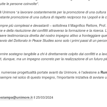
 tutte le persone coinvolte"
.
di Unimore “
a lavorare costantemente per la promozione di una cultura
tante promozione di una cultura di rispetto reciproco tra i popoli e le c
sempre più complessi e devastanti
– sottolinea il Magnifico Rettore, Prof
ce e della risoluzione dei conflitti attraverso la formazione e la ricerc
re testimonianza diretta del nostro impegno attivo a fronteggiare ques
'avvio del Dottorato in Peace Studies sono solo i primi passi di un perco
rnire sostegno tangibile a chi è direttamente colpito dai conflitti e a 
ti, dunque, ma un impegno concreto per la realizzazione di un futuro più p
a numerose progettualità portate avanti da Unimore, è l'adesione a
Run
, sempre nel solco di questo impegno, l'importante iniziativa di avviare 
iostampa@unimore.it
il 25/03/2024