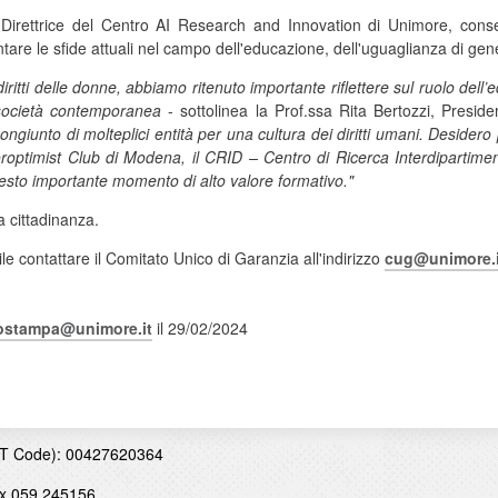
 Direttrice del Centro AI Research and Innovation di Unimore, cons
tare le sfide attuali nel campo dell'educazione, dell'uguaglianza di gen
iritti delle donne, abbiamo ritenuto importante riflettere sul ruolo del
la società contemporanea
- sottolinea la Prof.ssa Rita Bertozzi, Presid
giunto di molteplici entità per una cultura dei diritti umani. Desidero 
roptimist Club di Modena, il CRID – Centro di Ricerca Interdipartiment
uesto importante momento di alto valore formativo."
a cittadinanza.
ile contattare il Comitato Unico di Garanzia all'indirizzo
cug@unimore.i
iostampa@unimore.it
il 29/02/2024
T Code): 00427620364
x 059 245156