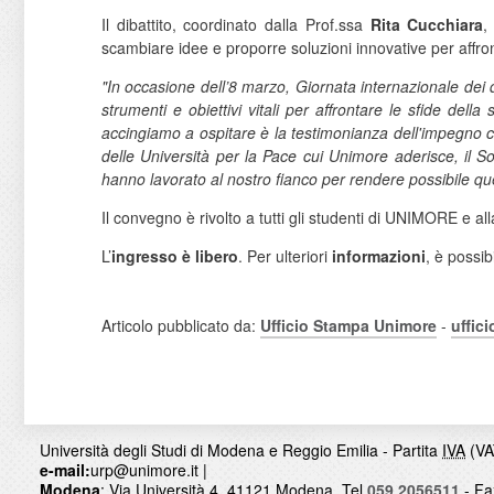
Il dibattito, coordinato dalla Prof.ssa
Rita Cucchiara
,
scambiare idee e proporre soluzioni innovative per affron
"In occasione dell’8 marzo, Giornata internazionale dei d
strumenti e obiettivi vitali per affrontare le sfide del
accingiamo a ospitare è la testimonianza dell'impegno con
delle Università per la Pace cui Unimore aderisce, il So
hanno lavorato al nostro fianco per rendere possibile q
Il convegno è rivolto a tutti gli studenti di UNIMORE e all
L’
ingresso è libero
. Per ulteriori
informazioni
, è possib
Articolo pubblicato da:
Ufficio Stampa Unimore
-
uffic
Università degli Studi di Modena e Reggio Emilia - Partita
IVA
(VA
e-mail:
urp@unimore.it
|
Modena
: Via Università 4, 41121 Modena,
Tel.
059 2056511
- Fa