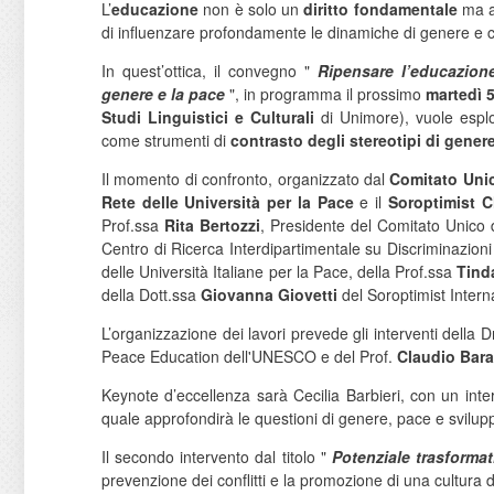
L’
educazione
non è solo un
diritto fondamentale
ma 
di influenzare profondamente le dinamiche di genere e c
In quest’ottica, il convegno "
Ripensare l’educazione
genere e la pace
", in programma il prossimo
martedì 
Studi Linguistici e Culturali
di Unimore), vuole esplor
come strumenti di
contrasto degli stereotipi di gener
Il momento di confronto, organizzato dal
Comitato Unic
Rete delle Università per la Pace
e il
Soroptimist 
Prof.ssa
Rita Bertozzi
, Presidente del Comitato Unico 
Centro di Ricerca Interdipartimentale su Discriminazion
delle Università Italiane per la Pace, della Prof.ssa
Tind
della Dott.ssa
Giovanna Giovetti
del Soroptimist Intern
L’organizzazione dei lavori prevede gli interventi della 
Peace Education dell'UNESCO e del Prof.
Claudio Bara
Keynote d’eccellenza sarà Cecilia Barbieri, con un inter
quale approfondirà le questioni di genere, pace e svilup
Il secondo intervento dal titolo "
Potenziale trasformat
prevenzione dei conflitti e la promozione di una cultura 