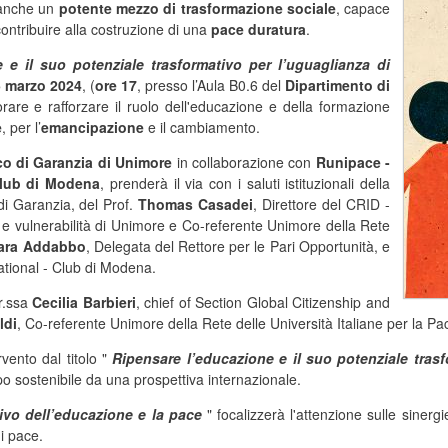
anche un
potente mezzo di trasformazione sociale
, capace
ontribuire alla costruzione di una
pace duratura
.
 e il suo potenziale trasformativo per l’uguaglianza di
5 marzo 2024
, (
ore 17
, presso l’Aula B0.6 del
Dipartimento di
are e rafforzare il ruolo dell'educazione e della formazione
e
, per l’
emancipazione
e il cambiamento.
o di Garanzia di Unimore
in collaborazione con
Runipace -
Club di Modena
, prenderà il via con i saluti istituzionali della
di Garanzia, del Prof.
Thomas Casadei
, Direttore del CRID -
i e vulnerabilità di Unimore e Co-referente Unimore della Rete
ara Addabbo
, Delegata del Rettore per le Pari Opportunità, e
ational - Club di Modena.
Dr.ssa
Cecilia Barbieri
, chief of Section Global Citizenship and
ldi
, Co-referente Unimore della Rete delle Università Italiane per la Pa
vento dal titolo "
Ripensare l’educazione e il suo potenziale trasfo
po sostenibile da una prospettiva internazionale.
ivo dell’educazione e la pace
" focalizzerà l'attenzione sulle sinerg
di pace.