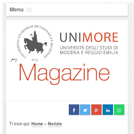
Menu
/**/
Ti trovi qui:
Home
»
Notizie