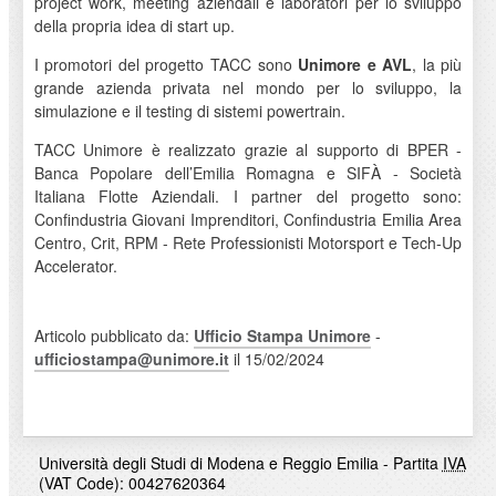
project work, meeting aziendali e laboratori per lo sviluppo
della propria idea di start up.
I promotori del progetto TACC sono
Unimore e AVL
, la più
grande azienda privata nel mondo per lo sviluppo, la
simulazione e il testing di sistemi powertrain.
TACC Unimore è realizzato grazie al supporto di BPER -
Banca Popolare dell’Emilia Romagna e SIFÀ - Società
Italiana Flotte Aziendali. I partner del progetto sono:
Confindustria Giovani Imprenditori, Confindustria Emilia Area
Centro, Crit, RPM - Rete Professionisti Motorsport e Tech-Up
Accelerator.
Articolo pubblicato da:
Ufficio Stampa Unimore
-
ufficiostampa@unimore.it
il 15/02/2024
Università degli Studi di Modena e Reggio Emilia - Partita
IVA
(VAT Code): 00427620364