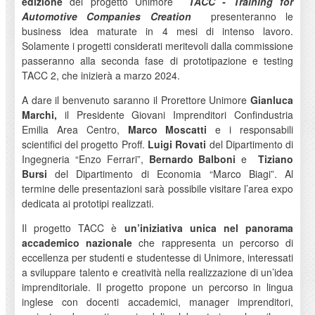
edizione
del progetto Unimore
TACC - Training for
Automotive Companies Creation
presenteranno le
business idea maturate in 4 mesi di intenso lavoro.
Solamente i progetti considerati meritevoli dalla commissione
passeranno alla seconda fase di prototipazione e testing
TACC 2, che inizierà a marzo 2024.
A dare il benvenuto saranno il Prorettore Unimore
Gianluca
Marchi,
il Presidente Giovani Imprenditori Confindustria
Emilia Area Centro,
Marco Moscatti
e i responsabili
scientifici del progetto Proff.
Luigi Rovati
del Dipartimento di
Ingegneria “Enzo Ferrari”,
Bernardo Balboni
e
Tiziano
Bursi
del Dipartimento di Economia “Marco Biagi”. Al
termine delle presentazioni sarà possibile visitare l’area expo
dedicata ai prototipi realizzati.
Il progetto TACC è
un’iniziativa unica nel panorama
accademico nazionale
che rappresenta un percorso di
eccellenza per studenti e studentesse di Unimore, interessati
a sviluppare talento e creatività nella realizzazione di un’idea
imprenditoriale. Il progetto propone un percorso in lingua
inglese con docenti accademici, manager imprenditori,