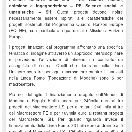
chimiche e ingegneristiche – PE, Scienze sociali e
umanistiche – SH
. Questi progetti devono inoltre
necessariamente essere ispirati alle caratteristiche dei
progetti sostenuti dal Programma Quadro Horizon Europe
(PQ HE), con particolare riguardo alle Missions Horizon
Europe.
I progetti finanziati dal programma affrontano una specifica
tematica di indagine attraverso un approccio interdisciplinare
e prevedono l’attivazione di almeno un contratto da
assegnista di ricerca. Quelli che rientrano nella Linea
Unimore sono tre per ogni macrosettore mentre i finanziati
nella Linea Fomo (Fondazione di Modena) sono 5 per
macrosettore.
Più nel dettaglio il finanziamento erogato dall’Ateneo di
Modena e Reggio Emilia andrà per 240mila euro ai tre
progetti del Macrosettore LS, per altrettanti 240 mila ai tre
del Macrosettore PE e per 169mila euro ai restanti progetti
del Macrosettore SH. Per quanto riguarda invece il
finanziamento della Linea Fomo: 331mila euro andranno ai 5
progetti del Macrosettore LS, 326mila euro ai progetti del