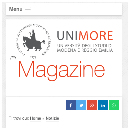
Menu
/**/
Ti trovi qui:
Home
»
Notizie