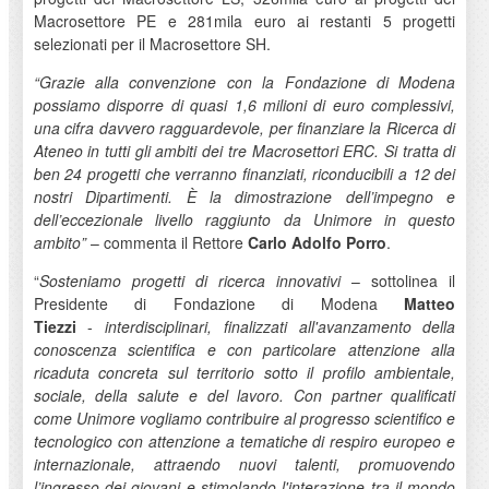
Macrosettore PE e 281mila euro ai restanti 5 progetti
selezionati per il Macrosettore SH.
“Grazie alla convenzione con la Fondazione di Modena
possiamo disporre di quasi 1,6 milioni di euro complessivi,
una cifra davvero ragguardevole, per finanziare la Ricerca di
Ateneo in tutti gli ambiti dei tre Macrosettori ERC. Si tratta di
ben 24 progetti che verranno finanziati, riconducibili a 12 dei
nostri Dipartimenti. È la dimostrazione dell’impegno e
dell’eccezionale livello raggiunto da Unimore in questo
ambito”
– commenta il Rettore
Carlo Adolfo Porro
.
“
Sosteniamo progetti di ricerca innovativi
– sottolinea il
Presidente di Fondazione di Modena
Matteo
Tiezzi
-
interdisciplinari, finalizzati all'avanzamento della
conoscenza scientifica e con particolare attenzione alla
ricaduta concreta sul territorio sotto il profilo ambientale,
sociale, della salute e del lavoro. Con partner qualificati
come Unimore vogliamo contribuire al progresso scientifico e
tecnologico con attenzione a tematiche di respiro europeo e
internazionale, attraendo nuovi talenti, promuovendo
l’ingresso dei giovani e stimolando l'interazione tra il mondo