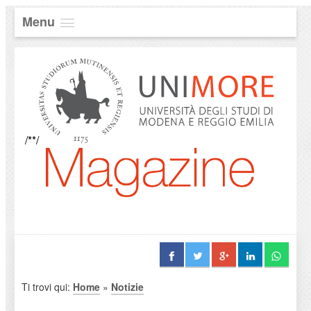
Menu
/**/
Ti trovi qui:
Home
»
Notizie