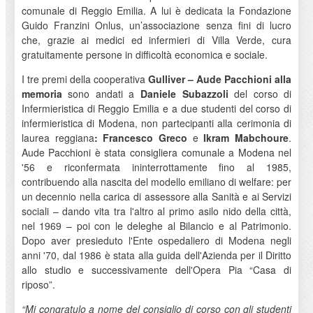
comunale di Reggio Emilia. A lui è dedicata la Fondazione
Guido Franzini Onlus, un’associazione senza fini di lucro
che, grazie ai medici ed infermieri di Villa Verde, cura
gratuitamente persone in difficoltà economica e sociale.
I tre premi della cooperativa
Gulliver – Aude Pacchioni alla
memoria
sono andati a
Daniele Subazzoli
del corso di
Infermieristica di Reggio Emilia e a due studenti del corso di
infermieristica di Modena, non partecipanti alla cerimonia di
laurea reggiana
: Francesco Greco
e
Ikram Mabchoure
.
Aude Pacchioni è stata consigliera comunale a Modena nel
'56 e riconfermata ininterrottamente fino al 1985,
contribuendo alla nascita del modello emiliano di welfare: per
un decennio nella carica di assessore alla Sanità e ai Servizi
sociali – dando vita tra l'altro al primo asilo nido della città,
nel 1969 – poi con le deleghe al Bilancio e al Patrimonio.
Dopo aver presieduto l'Ente ospedaliero di Modena negli
anni '70, dal 1986 è stata alla guida dell'Azienda per il Diritto
allo studio e successivamente dell'Opera Pia “Casa di
riposo”.
“Mi congratulo a nome del consiglio di corso con gli studenti