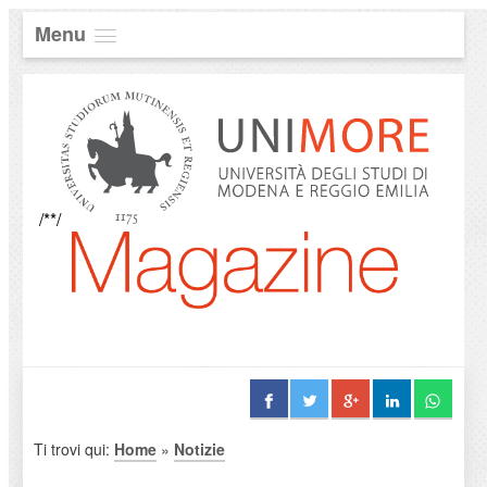
Menu
/**/
Ti trovi qui:
Home
»
Notizie