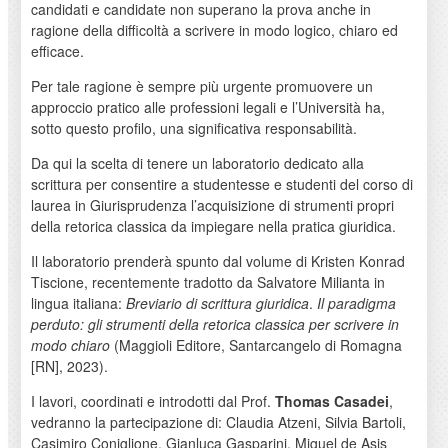
candidati e candidate non superano la prova anche in
ragione della difficoltà a scrivere in modo logico, chiaro ed
efficace.
Per tale ragione è sempre più urgente promuovere un
approccio pratico alle professioni legali e l’Università ha,
sotto questo profilo, una significativa responsabilità.
Da qui la scelta di tenere un laboratorio dedicato alla
scrittura per consentire a studentesse e studenti del corso di
laurea in Giurisprudenza l’acquisizione di strumenti propri
della retorica classica da impiegare nella pratica giuridica.
Il laboratorio prenderà spunto dal volume di Kristen Konrad
Tiscione, recentemente tradotto da Salvatore Milianta in
lingua italiana:
Breviario di scrittura giuridica
.
Il paradigma
perduto: gli strumenti della retorica classica per scrivere in
modo chiaro
(Maggioli Editore, Santarcangelo di Romagna
[RN], 2023).
I lavori, coordinati e introdotti dal Prof.
Thomas Casadei
,
vedranno la partecipazione di: Claudia Atzeni, Silvia Bartoli,
Casimiro Coniglione, Gianluca Gasparini, Miguel de Asis