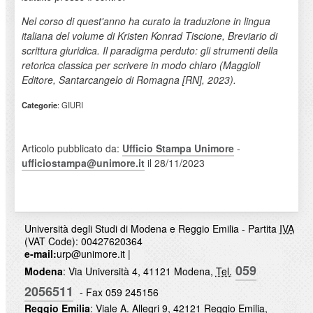
Nel corso di quest'anno ha curato la traduzione in lingua
italiana del volume di
Kristen Konrad Tiscione, Breviario di
scrittura giuridica. Il paradigma perduto: gli strumenti della
retorica classica per scrivere in modo chiaro (Maggioli
Editore, Santarcangelo di Romagna [RN], 2023).
Categorie
: GIURI
Articolo pubblicato da:
Ufficio Stampa Unimore
-
ufficiostampa@unimore.it
il 28/11/2023
Università degli Studi di Modena e Reggio Emilia - Partita
IVA
(VAT Code): 00427620364
e-mail:
urp@unimore.it
|
059
Modena
: Via Università 4, 41121 Modena,
Tel.
2056511
- Fax 059 245156
Reggio Emilia
: Viale A. Allegri 9, 42121 Reggio Emilia,