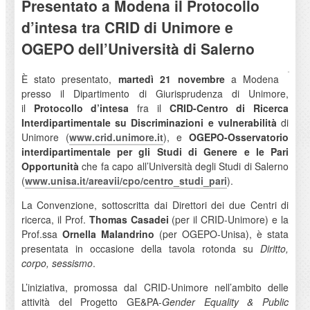
Presentato a Modena il Protocollo
d’intesa tra CRID di Unimore e
OGEPO dell’Università di Salerno
È stato presentato,
martedì 21 novembre
a Modena
presso il Dipartimento di Giurisprudenza di Unimore,
il
Protocollo d’intesa
fra il
CRID-Centro di Ricerca
Interdipartimentale su Discriminazioni e vulnerabilità
di
Unimore (
www.crid.unimore.it
), e
OGEPO-Osservatorio
interdipartimentale per gli Studi di Genere e le Pari
Opportunità
che fa capo all’Università degli Studi di Salerno
(
www.unisa.it/areavii/cpo/
centro_studi_pari
).
La Convenzione, sottoscritta dai Direttori dei due Centri di
ricerca, il Prof.
Thomas Casadei
(per il CRID-Unimore) e la
Prof.ssa
Ornella Malandrino
(per OGEPO-Unisa), è stata
presentata in occasione della tavola rotonda su
Diritto,
corpo, sessismo
.
L’iniziativa, promossa dal CRID-Unimore nell’ambito delle
attività del Progetto GE&PA-
Gender Equality & Public