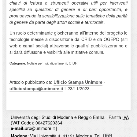
chiavi di lettura e strumenti operativi utili per interventi
specifici su questioni di genere e di pari opportunità, e
promuovendo la sensibilizzazione sulle tematiche della parità
di genere da parte degli attori sociali e territoriali
”.
Un ruolo determinante giocheranno all’interno del progetto le
tecnologie messe a disposizione da CRID e da OGEPO (siti
web e canali social) attraverso le quali si pubblicizzeranno e
si darà diffusione e visibilità alle iniziative comuni.
Categorie
: Notizie per i siti dipartimenti, GIURI
Articolo pubblicato da:
Ufficio Stampa Unimore
-
ufficiostampa@unimore.it
il 23/11/2023
Università degli Studi di Modena e Reggio Emilia - Partita
IVA
(VAT Code): 00427620364
e-mail:
urp@unimore.it
|
059
Modena
: Via Università 4, 41121 Modena,
Tel.