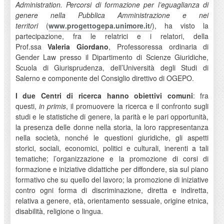
Administration. Percorsi di formazione per l’eguaglianza di
genere nella Pubblica Amministrazione e nei
territori
(
www.progettogepa.unimore.it/
)
, ha visto la
partecipazione, fra le relatrici e i relatori, della
Prof.ssa
Valeria Giordano
, Professoressa ordinaria di
Gender Law presso il Dipartimento di Scienze Giuridiche,
Scuola di Giurisprudenza, dell’Università degli Studi di
Salerno e componente del Consiglio direttivo di OGEPO.
I due Centri di ricerca hanno obiettivi comuni
: fra
questi,
in primis
, il promuovere la ricerca e il confronto sugli
studi e le statistiche di genere, la parità e le pari opportunità,
la presenza delle donne nella storia, la loro rappresentanza
nella società, nonché le questioni giuridiche, gli aspetti
storici, sociali, economici, politici e culturali, inerenti a tali
tematiche; l’organizzazione e la promozione di corsi di
formazione e iniziative didattiche per diffondere, sia sul piano
formativo che su quello del lavoro; la promozione di iniziative
contro ogni forma di discriminazione, diretta e indiretta,
relativa a genere, età, orientamento sessuale, origine etnica,
disabilità, religione o lingua.