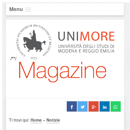
Menu
/**/
Ti trovi qui:
Home
»
Notizie