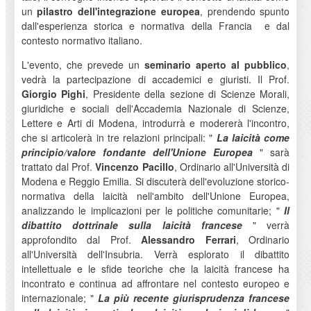
un
pilastro dell'integrazione europea
, prendendo spunto
dall'esperienza storica e normativa della Francia e dal
contesto normativo italiano.
L'evento, che prevede un
seminario aperto al pubblico
,
vedrà la partecipazione di accademici e giuristi. Il Prof.
Giorgio Pighi
, Presidente della sezione di Scienze Morali,
giuridiche e sociali dell'Accademia Nazionale di Scienze,
Lettere e Arti di Modena, introdurrà e modererà l'incontro,
che si articolerà in tre relazioni principali: "
La laicità come
principio/valore fondante dell'Unione Europea
" sarà
trattato dal Prof.
Vincenzo Pacillo
, Ordinario all'Università di
Modena e Reggio Emilia. Si discuterà dell'evoluzione storico-
normativa della laicità nell'ambito dell'Unione Europea,
analizzando le implicazioni per le politiche comunitarie; "
Il
dibattito dottrinale sulla laicità francese
" verrà
approfondito dal Prof.
Alessandro Ferrari
, Ordinario
all'Università dell'Insubria. Verrà esplorato il dibattito
intellettuale e le sfide teoriche che la laicità francese ha
incontrato e continua ad affrontare nel contesto europeo e
internazionale; "
La più recente giurisprudenza francese