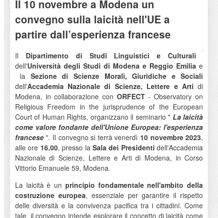
Il 10 novembre a Modena un
convegno sulla laicità nell'UE a
partire dall’esperienza francese
Il
Dipartimento di Studi Linguistici e Culturali
dell'
Università degli Studi di Modena e Reggio Emilia
e
la
Sezione di Scienze Morali, Giuridiche e Sociali
dell'
Accademia Nazionale di Scienze, Lettere e Arti
di
Modena, in collaborazione con
ORFECT
- Observatory on
Religious Freedom in the jurisprudence of the European
Court of Human Rights, organizzano il seminario "
La laicità
come valore fondante dell'Unione Europea: l'esperienza
francese
". Il convegno si terrà venerdì
10 novembre 2023
,
alle ore
16.00
, presso la
Sala dei Presidenti
dell'Accademia
Nazionale di Scienze, Lettere e Arti di Modena, in Corso
Vittorio Emanuele 59, Modena.
La laicità è un
principio fondamentale nell'ambito della
costruzione europea
, essenziale per garantire il rispetto
delle diversità e la convivenza pacifica tra i cittadini. Come
tale, il convegno intende esplorare il concetto di laicità come