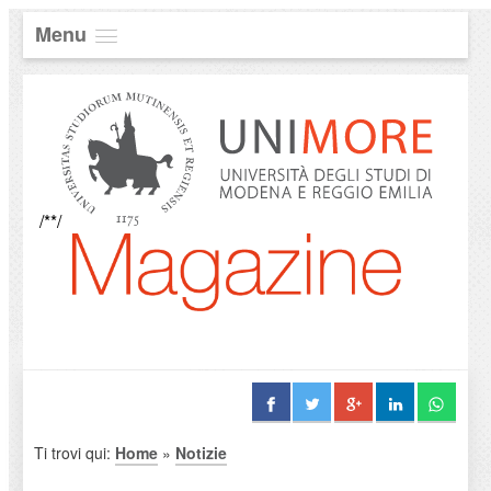
Menu
/**/
Ti trovi qui:
Home
»
Notizie