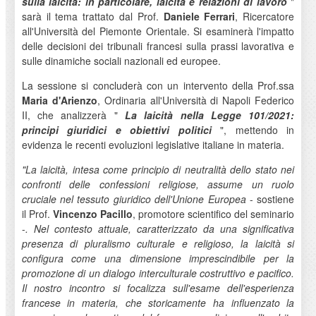
sulla laicità: in particolare, laicità e relazioni di lavoro
"
sarà il tema trattato dal Prof.
Daniele Ferrari
, Ricercatore
all'Università del Piemonte Orientale. Si esaminerà l'impatto
delle decisioni dei tribunali francesi sulla prassi lavorativa e
sulle dinamiche sociali nazionali ed europee.
La sessione si concluderà con un intervento della Prof.ssa
Maria d'Arienzo
, Ordinaria all'Università di Napoli Federico
II, che analizzerà "
La laicità nella Legge 101/2021:
principi giuridici e obiettivi politici
", mettendo in
evidenza le recenti evoluzioni legislative italiane in materia.
"La laicità, intesa come principio di neutralità dello stato nei
confronti delle confessioni religiose, assume un ruolo
cruciale nel tessuto giuridico dell'Unione Europea
- sostiene
il Prof.
Vincenzo Pacillo
, promotore scientifico del seminario
-
. Nel contesto attuale, caratterizzato da una significativa
presenza di pluralismo culturale e religioso, la laicità si
configura come una dimensione imprescindibile per la
promozione di un dialogo interculturale costruttivo e pacifico.
Il nostro incontro si focalizza sull'esame dell'esperienza
francese in materia, che storicamente ha influenzato la