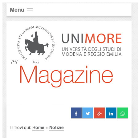
Menu
/**/
Ti trovi qui:
Home
»
Notizie