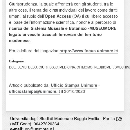
Giurisprudenza, la quale affronterà con gli studenti, tra le
altre cose, il tema dei diritti individuali del lavoro come diritti
umani, al ruolo dell’
Open Access
(OA) il cui libero accesso
è base dell’informazione scientifica, nonché al percorso di
ricerca del Sistema Museale e Botanico -MUSEOMORE
legato ai vecchi tracciati ferroviari del territorio
modenese
.
Per la lettura del magazine
https://www.focus.unimore.it/
Categorie
:
DCE, DEMB, DESU, GIURI, DSLC, MEDICINA, CHIMOMO, NEUBIOMET, SMECHIMAI
Articolo pubblicato da:
Ufficio Stampa Unimore
-
ufficiostampa@unimore.it
il 30/10/2023
Università degli Studi di Modena e Reggio Emilia - Partita
IVA
(VAT Code): 00427620364
e-mail:
urp@unimore.it
|