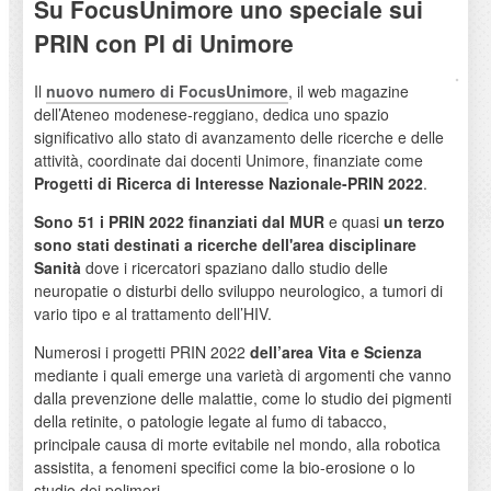
Su FocusUnimore uno speciale sui
PRIN con PI di Unimore
Il
nuovo numero di FocusUnimore
, il web magazine
dell’Ateneo modenese-reggiano, dedica uno spazio
significativo allo stato di avanzamento delle ricerche e delle
attività, coordinate dai docenti Unimore, finanziate come
Progetti di Ricerca di Interesse Nazionale-PRIN 2022
.
Sono 51 i PRIN 2022 finanziati dal MUR
e quasi
un terzo
sono stati destinati a ricerche dell'area disciplinare
Sanità
dove i ricercatori spaziano dallo studio delle
neuropatie o disturbi dello sviluppo neurologico, a tumori di
vario tipo e al trattamento dell’HIV.
Numerosi i progetti PRIN 2022
dell’area Vita e Scienza
mediante i quali emerge una varietà di argomenti che vanno
dalla prevenzione delle malattie, come lo studio dei pigmenti
della retinite, o patologie legate al fumo di tabacco,
principale causa di morte evitabile nel mondo, alla robotica
assistita, a fenomeni specifici come la bio-erosione o lo
studio dei polimeri.