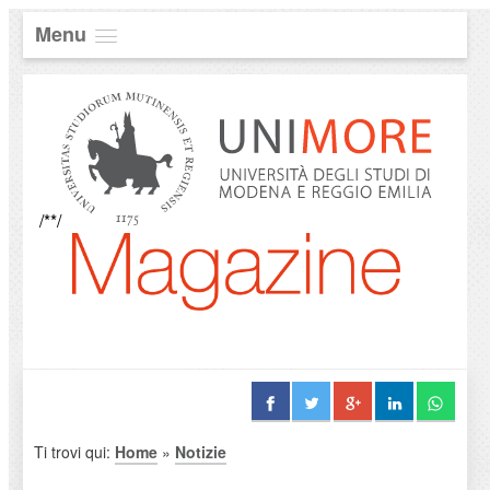
Menu
/**/
Ti trovi qui:
Home
»
Notizie