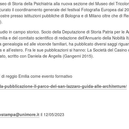
useo di Storia della Psichiatria alla nuova sezione del Museo del Tricolore
urato il coordinamento generale del festival Fotografia Europea dal 2006
 mostre presso istituzioni pubbliche di Bologna e di Milano oltre che di R
).
 studio in campo storico. Socio della Deputazione di Storia Patria per le 
a e del comitato scientifico di redazione dell’Annuario della Nobiltà It
lla genealogia ed alle vicende familiari, ha pubblicato diversi saggi rigua
talia e all’estero. Fra le sue pubblicazioni si hanno: La Società del Casi
to, scritto con Daniela de Angelis (Gangemi 2015).
ti di reggio Emilia come evento formativo
la-pubblicazione-il-parco-del-san-lazzaro-guida-alle-architetture/
iostampa@unimore.it
il 12/05/2023