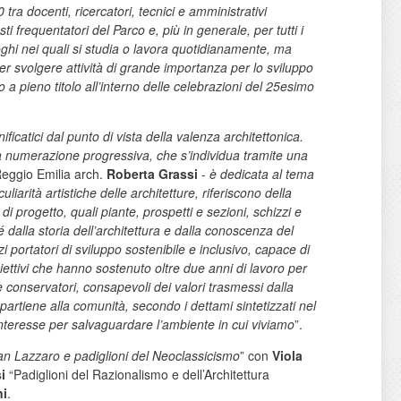
ra docenti, ricercatori, tecnici e amministrativi
frequentatori del Parco e, più in generale, per tutti i
luoghi nei quali si studia o lavora quotidianamente, ma
er svolgere attività di grande importanza per lo sviluppo
 pieno titolo all’interno delle celebrazioni del 25esimo
nificatici dal punto di vista della valenza architettonica.
 una numerazione progressiva, che s’individua tramite una
eggio Emilia arch.
Roberta Grassi
-
è dedicata al tema
liarità artistiche delle architetture, riferiscono della
 di progetto, quali piante, prospetti e sezioni, schizzi e
dalla storia dell’architettura e dalla conoscenza del
 portatori di sviluppo sostenibile e inclusivo, capace di
ettivi che hanno sostenuto oltre due anni di lavoro per
e conservatori, consapevoli dei valori trasmessi dalla
partiene alla comunità, secondo i dettami sintetizzati nel
interesse per salvaguardare l’ambiente in cui viviamo
”.
an Lazzaro e padiglioni del Neoclassicismo
” con
Viola
i
“Padiglioni del Razionalismo e dell’Architettura
ni
.