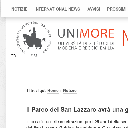
NOTIZIE
INTERNATIONAL NEWS
AVVISI
PROSSIMI
/**/
Ti trovi qui:
Home
»
Notizie
Il Parco del San Lazzaro avrà una g
In occasione delle
celebrazioni per i 25 anni della se
del San Lazzaro. Guide alle architetture”
, oggi sede d