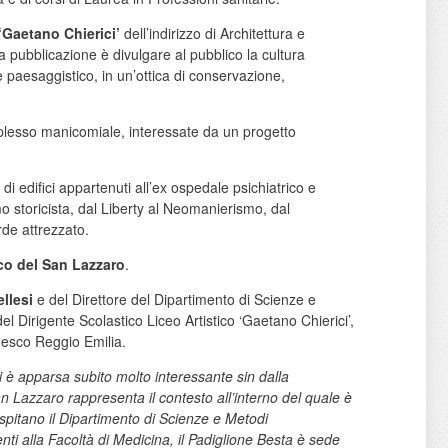
 ‘Gaetano Chierici’
dell’indirizzo di Architettura e
la pubblicazione è divulgare al pubblico la cultura
e paesaggistico, in un’ottica di conservazione,
omplesso manicomiale, interessate da un progetto
di edifici appartenuti all’ex ospedale psichiatrico e
ismo storicista, dal Liberty al Neomanierismo, dal
rde attrezzato.
co del San Lazzaro
.
llesi
e del Direttore del Dipartimento di Scienze e
del Dirigente Scolastico Liceo Artistico ‘Gaetano Chierici’,
nesco Reggio Emilia.
 è apparsa subito molto interessante sin dalla
n Lazzaro rappresenta il contesto all’interno del quale è
ospitano il Dipartimento di Scienze e Metodi
enti alla Facoltà di Medicina, il Padiglione Besta è sede