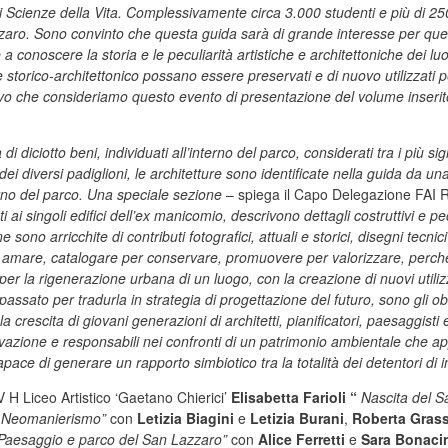
 Scienze della Vita. Complessivamente circa 3.000 studenti e più di 250 t
zaro. Sono convinto che questa guida sarà di grande interesse per questi 
ale a conoscere la storia e le peculiarità artistiche e architettoniche dei 
 storico-architettonico possano essere preservati e di nuovo utilizzati p
 che consideriamo questo evento di presentazione del volume inserito a
di diciotto beni, individuati all’interno del parco, considerati tra i più sig
 dei diversi padiglioni, le architetture sono identificate nella guida da
terno del parco. Una speciale sezione
– spiega il Capo Delegazione FAI R
i singoli edifici dell’ex manicomio, descrivono dettagli costruttivi e pecu
no arricchite di contributi fotografici, attuali e storici, disegni tecnici
er amare, catalogare per conservare, promuovere per valorizzare, perché 
r la rigenerazione urbana di un luogo, con la creazione di nuovi utilizzi
ato per tradurla in strategia di progettazione del futuro, sono gli obi
crescita di giovani generazioni di architetti, pianificatori, paesaggisti 
rvazione e responsabili nei confronti di un patrimonio ambientale che ap
ace di generare un rapporto simbiotico tra la totalità dei detentori di 
H Liceo Artistico ‘Gaetano Chierici’
Elisabetta Farioli “
Nascita del S
el Neomanierismo”
con
Letizia Biagini
e
Letizia Burani
,
Roberta Grass
Paesaggio e parco del San Lazzaro”
con
Alice Ferretti
e
Sara Bonaci