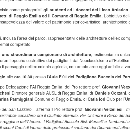
a visto come protagonisti
gli studenti ed i docenti del Liceo Artistico
tetti di Reggio Emilia ed il Comune di Reggio Emilia.
L’obiettivo del
onsapevolezza del valore del patrimonio storico-artistico, architettonico 
i
, inclusa l’area del parco, rappresentativi delle architetture dell’ex c
ormai completato.
 uno straordinario campionario di architetture
, testimonianza unica 
e differenti epoche costruttive dei padiglioni: dal Neoclassicismo all’Eclett
il paesaggio dell’ex colonia agricola, con ampie aree oggi adibite a ve
gio
alle
ore 10.30
presso l'
Aula F.01 del Padiglione Buccola del Par
po Delegazione FAI Reggio Emilia, del Pro rettore prof.
Giovanni Verze
rchesi
Direttore generale AUSL di Reggio Emilia, di
Daniele Corzani
, 
rina Parmiggiani
Comune di Reggio Emilia, di
Catia Iori
Club per l’U
co del San Lazzaro
– afferma il Pro rettore prof.
Giovanni Verzellesi
-
mi
ezzabile considero ora il risultato ottenuto. Per Unimore il Parco del Sa
de reggiana dell’Ateneo. I Padiglioni Buccola-Bisi, Morselli e Tamburini 
i alcuni Corsi di laurea delle professioni sanitarie dei Dipartimenti affer