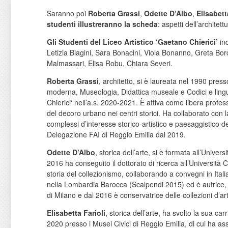
Saranno poi
Roberta Grassi
,
Odette D’Albo
,
Elisabett
studenti illustreranno la scheda
: aspetti dell’architett
Gli Studenti del Liceo Artistico ‘Gaetano Chierici’
ind
Letizia Biagini, Sara Bonacini, Viola Bonanno, Greta Borc
Malmassari, Elisa Robu, Chiara Severi.
Roberta Grassi
, architetto, si è laureata nel 1990 press
moderna, Museologia, Didattica museale e Codici e linguag
Chierici‘ nell’a.s. 2020-2021. È attiva come libera professi
del decoro urbano nei centri storici. Ha collaborato con la
complessi d’interesse storico-artistico e paesaggistico d
Delegazione FAI di Reggio Emilia dal 2019.
Odette D’Albo
, storica dell’arte, si è formata all’Univ
2016 ha conseguito il dottorato di ricerca all’Università
storia del collezionismo, collaborando a convegni in Itali
nella Lombardia Barocca (Scalpendi 2015) ed è autrice, 
di Milano e dal 2016 è conservatrice delle collezioni d
Elisabetta Farioli
, storica dell’arte, ha svolto la sua c
2020 presso i Musei Civici di Reggio Emilia, di cui ha as