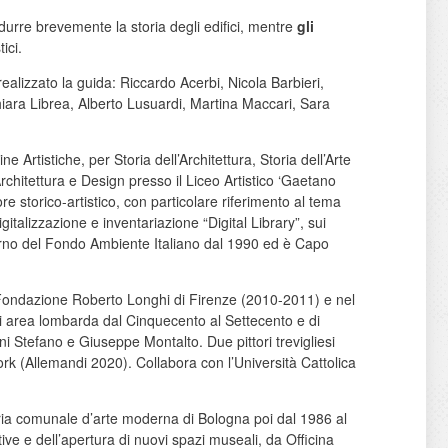
rodurre brevemente la storia degli edifici, mentre
gli
ici.
alizzato la guida: Riccardo Acerbi, Nicola Barbieri,
Chiara Librea, Alberto Lusuardi, Martina Maccari, Sara
e Artistiche, per Storia dell’Architettura, Storia dell’Arte
chitettura e Design presso il Liceo Artistico ‘Gaetano
ore storico-artistico, con particolare riferimento al tema
gitalizzazione e inventariazione “Digital Library”, sui
nterno del Fondo Ambiente Italiano dal 1990 ed è Capo
ella Fondazione Roberto Longhi di Firenze (2010-2011) e nel
 di area lombarda dal Cinquecento al Settecento e di
ni Stefano e Giuseppe Montalto. Due pittori trevigliesi
k (Allemandi 2020). Collabora con l’Università Cattolica
lleria comunale d’arte moderna di Bologna poi dal 1986 al
ive e dell’apertura di nuovi spazi museali, da Officina