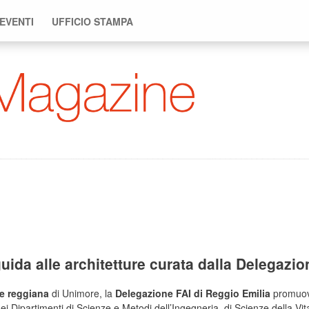
 EVENTI
UFFICIO STAMPA
uida alle architetture curata dalla Delegazio
de reggiana
di Unimore, la
Delegazione FAI di Reggio Emilia
promuov
ei Dipartimenti di Scienze e Metodi dell’Ingegneria, di Scienze della Vita