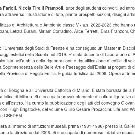
a Farioli
,
Nicola Tirelli Prampoli
, tutor degli studenti coinvolti, ad int
ura attraverso l’illustrazione di foto, piante-prospetti-sezioni, disegni artist
irizzo di Architettura e Ambiente classe V - a.s. 2022-2023 che hanno re
iani, Letizia Burani, Miriam Corradino, Alice Ferretti, Elisa Franzoni, 
o l’Università degli Studi di Firenze e ha conseguito un Master in Disciplin
gi estetici nella Scuola nel 2019. E’ stata docente di Laboratorio di Ar
onista nell’ambito della rigenerazione e riqualificazione di edifici di val
 Soprintendenza delle Belle Arti e Paesaggio dell’Emilia ai progetti di di
ella Provincia di Reggio Emilia. È guida turistica dal 2009. Opera all’i
ersità di Bologna e all’Università Cattolica di Milano. È stata borsista d
 Cattolica di Milano. Si è occupata prevalentemente di cultura figurativa
a e all’estero. Ha curato la pubblicazione degli atti del convegno Giovan
con Hugh Brigstocke, del volume Giulio Cesare Procaccini. Life and Wor
’arte CREDEM.
arriera all’interno di istituzioni museali, prima (1981-1986) presso la Ga
sunto la direzione dal 2006. Si è occupata di numerose iniziative esposit