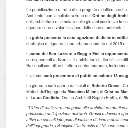
La pubblicazione è frutto di un progetto didattico che h
Ambiente, con la collaborazione dell'
Ordine degli Archi
dell’architettura e stimolare nelle giovani coscienze la c
rigenerazione e valorizzazione delle risorse ambientali.
La
guida presenta la catalogazione di diciotto edific
strategico di rigenerazione urbana condotto dal 2015 e 
Il
parco del San Lazzaro a Reggio Emilia rappresenta
corrispondenti a diversi stili architettonici, riferibili all
Razionalismo all’architettura contemporanea, includendo 
Il volume
sarà presentato al pubblico
sabato 13 mag
La giornata sarà aperta dai saluti di
Roberta Grassi
, Ca
Metodi dell’Ingegneria
Massimo Milani
, di
Cristina Ma
di
Laura Credidio
, Ordine Architetti Reggio Emilia, di
Ma
“
L’idea di realizzare una guida alle architetture del Par
primissima anticipazione dell’arch. Grassi e davvero appr
attivo un consolidato polo didattico e di ricerca della se
dell’Ingegneria, i Padiglioni De Sanctis e Livi sono sede d