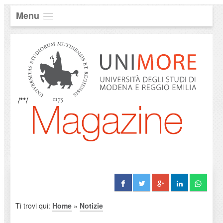
Menu
/**/
Ti trovi qui:
Home
»
Notizie