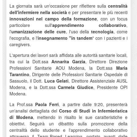
La giornata sarà un'occasione per riflettere sulla
centralità
dell'infermiere nella società
e per presentare le più recenti
innovazioni nel campo della formazione
, con un focus
particolare sull'
apprendimento collaborativo
,
l'
umanizzazione delle cure
, l'uso della
tecnologia
, come
l'ecografia, e l'
insegnamento "in tandem
" con i pazienti e i
caregivers.
L'apertura dei lavori sarà affidata alle autorità sanitarie locali,
tra cui la Dott.ssa
Annarita Garzia
, Direttore Direzione
Professioni Sanitarie AOU Modena, la Dott.ssa
Maria
Tarantino
, Dirigente delle Professioni Sanitarie Ospedale di
Sassuolo, il Dott.
Luca Gelati
, Direttore Assistenziale AUSL
Modena, e la Dott.ssa
Carmela Giudice
, Presidente OPI
Modena.
La Prof.ssa
Paola Ferri
, a partire dalle 9:20, presenterà
un'analisi dettagliata del
Corso di Studi in Infermieristica
di Modena
, mettendo in risalto le sue caratteristiche e
obiettivi. Seguirà un dibattito sulla promozione della
centralità dello studente e l'apprendimento collaborativo
attraverso il Team-Based Learning, portato avanti dalle