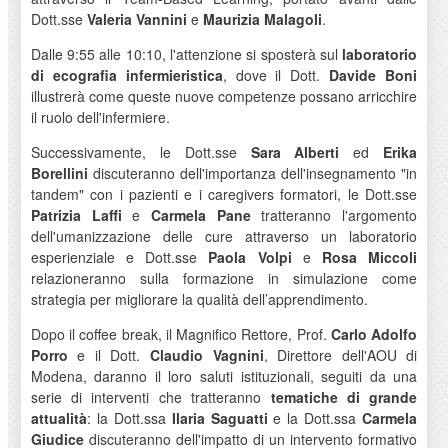
Dott.sse
Valeria Vannini
e
Maurizia Malagoli
.
Dalle 9:55 alle 10:10, l'attenzione si sposterà sul
laboratorio
di ecografia infermieristica
, dove il Dott.
Davide Boni
illustrerà come queste nuove competenze possano arricchire
il ruolo dell'infermiere.
Successivamente, le Dott.sse
Sara Alberti
ed
Erika
Borellini
discuteranno dell'importanza dell'insegnamento "in
tandem" con i pazienti e i caregivers formatori, le Dott.sse
Patrizia Laffi
e
Carmela Pane
tratteranno l'argomento
dell'umanizzazione delle cure attraverso un laboratorio
esperienziale e Dott.sse
Paola Volpi
e
Rosa Miccoli
relazioneranno sulla formazione in simulazione come
strategia per migliorare la qualità dell’apprendimento.
Dopo il coffee break, il Magnifico Rettore, Prof.
Carlo Adolfo
Porro
e il Dott.
Claudio Vagnini
, Direttore dell'AOU di
Modena, daranno il loro saluti istituzionali, seguiti da una
serie di interventi che tratteranno
tematiche di grande
attualità
: la Dott.ssa
Ilaria Saguatti
e la Dott.ssa
Carmela
Giudice
discuteranno dell'impatto di un intervento formativo