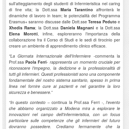
sull'atteggiamento degli studenti di Infermieristica nel caring
di fine vita; la Dott.ssa
Maria Tarantino
affronterà le
dinamiche di lavoro in team; le potenzialità del Programma
Erasmus+ saranno discusse dalle Dott.sse
Teresa Peduto
e
Xhedis Rama
; la Dott.ssa
Daniela Magnani
e la Dott.ssa
Elena Morotti
, infine, esploreranno l'importanza della
collaborazione fra il Corso di Studi e le sedi di tirocinio per
creare un ambiente di apprendimento clinico efficace.
"La Giornata Internazionale dell'Infermiere
-commenta la
Prof.ssa
Paola Ferri
-
rappresenta un momento cruciale per
riconoscere l'impegno, la dedizione e la professionalità di
tutti gli infermieri. Questi professionisti sono una componente
fondamentale del nostro sistema sanitario, spesso in prima
linea nel fornire cure ai pazienti e nel garantire la loro
sicurezza e benessere.”
“In questo contesto
– continua la Prof.ssa Ferri -,
l'evento
che abbiamo organizzato a Modena mira a esplorare le
innovazioni nel campo dell'infermieristica, con un focus
particolare sulle competenze che gli infermieri del futuro
dovranno possedere. Crediamo fermamente che la