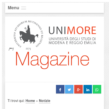
Menu
/**/
Ti trovi qui:
Home
»
Notizie