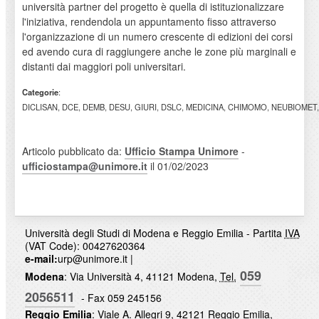
università partner del progetto è quella di istituzionalizzare
l'iniziativa, rendendola un appuntamento fisso attraverso
l'organizzazione di un numero crescente di edizioni dei corsi
ed avendo cura di raggiungere anche le zone più marginali e
distanti dai maggiori poli universitari.
Categorie
:
DICLISAN, DCE, DEMB, DESU, GIURI, DSLC, MEDICINA, CHIMOMO, NEUBIOMET,
Articolo pubblicato da:
Ufficio Stampa Unimore
-
ufficiostampa@unimore.it
il 01/02/2023
Università degli Studi di Modena e Reggio Emilia - Partita
IVA
(VAT Code): 00427620364
e-mail:
urp@unimore.it
|
059
Modena
: Via Università 4, 41121 Modena,
Tel.
2056511
- Fax 059 245156
Reggio Emilia
: Viale A. Allegri 9, 42121 Reggio Emilia,