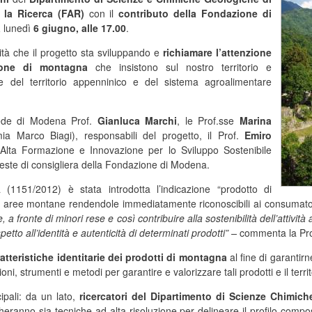
 la Ricerca (FAR)
con il
contributo della Fondazione di
à
lunedì
6 giugno, alle 17.00
.
ività che il progetto sta sviluppando e
richiamare l’attenzione
ione di montagna
che insistono sul nostro territorio e
e del territorio appenninico e del sistema agroalimentare
 sede di Modena Prof.
Gianluca Marchi
, le Prof.sse
Marina
ia Marco Biagi), responsabili del progetto, il Prof.
Emiro
(Alta Formazione e Innovazione per lo Sviluppo Sostenibile
 veste di consigliera della Fondazione di Modena.
1151/2012) è stata introdotta l’indicazione “prodotto di
le aree montane rendendole immediatamente riconoscibili ai consumato
 fronte di minori rese e così contribuire alla sostenibilità dell’attività
spetto all’identità e autenticità di determinati prodotti” –
commenta la Pr
ratteristiche identitarie dei prodotti di montagna
al fine di garantirn
ni, strumenti e metodi per garantire e valorizzare tali prodotti e il territ
ipali: da un lato,
ricercatori del Dipartimento di Scienze Chimic
heranno sia tecniche ad alta risoluzione per delineare il profilo composi