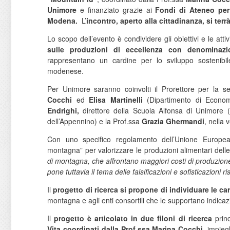
Unimore
e finanziato grazie ai
Fondi di Ateneo per
Modena.
L’
incontro, aperto alla cittadinanza, si terr
Lo scopo dell’evento è condividere gli obiettivi e le att
sulle produzioni di eccellenza con denominaz
rappresentano un cardine per lo sviluppo sostenibil
modenese.
Per Unimore saranno coinvolti il Prorettore per la
Cocchi
ed
Elisa Martinelli
(Dipartimento di Econom
Endrighi,
direttore della Scuola Alfonsa di Unimore 
dell’Appennino) e la Prof.ssa
Grazia Ghermandi
, nella
Con uno specifico regolamento dell’Unione Europea (
montagna” per valorizzare le produzioni alimentari del
di montagna, che affrontano maggiori costi di produzione, a
pone tuttavia il tema delle falsificazioni e sofisticazioni ri
Il
progetto di ricerca si propone di individuare le ca
montagna e agli enti consortili che le supportano indicazio
Il
progetto è articolato in due filoni di ricerca
princ
Vita
coordinati dalla Prof.ssa Marina Cocchi
, impieg