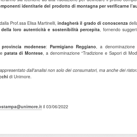
omponenti identitarie del prodotto di montagna per verificarne l’au
dalla Prof.ssa Elisa Martinelli,
indagherà il grado di conoscenza
dell
 della loro autenticità e sostenibilità percepita
, fornendo suggeri
la provincia modenese
:
Parmigiano Reggiano
, a denominazione D
e
patata di Montese
, a denominazione “Tradizione e Sapori di Mod
appresentato dall'analisi non solo dei consumatori, ma anche dei ristor
cchi
di Unimore.
iostampa@unimore.it
il 03/06/2022