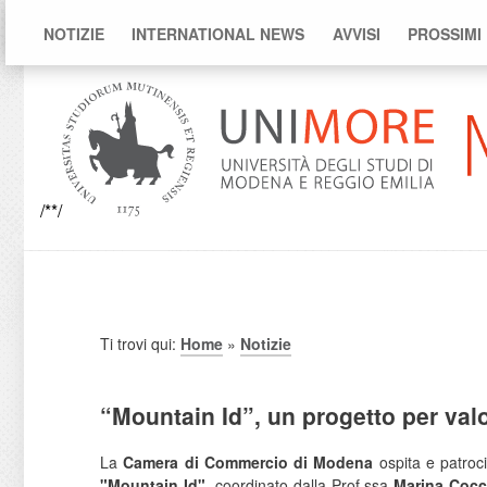
NOTIZIE
INTERNATIONAL NEWS
AVVISI
PROSSIMI
/**/
Ti trovi qui:
Home
»
Notizie
“Mountain Id”, un progetto per valo
La
Camera di Commercio di Modena
ospita e patroc
"Mountain Id"
, coordinato dalla Prof.ssa
Marina Cocc