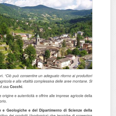
ri.
“Ciò può consentire un adeguato ritorno ai produttori
 agricola e alla vitalità complessiva delle aree montane. Si
of.ssa
Cocchi
.
e origine e autenticità e offrire alle imprese agricole della
orio.
he e Geologiche e del Dipartimento di Scienze della
tivo dei prodotti (
foodomica
) che tecniche di screening