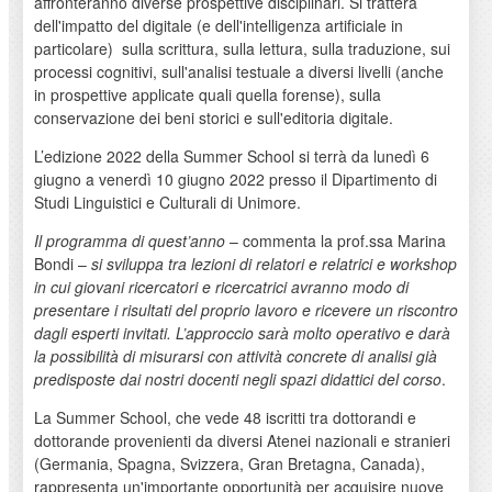
affronteranno diverse prospettive disciplinari. Si tratterà
dell'impatto del digitale (e dell'intelligenza artificiale in
particolare) sulla scrittura, sulla lettura, sulla traduzione, sui
processi cognitivi, sull'analisi testuale a diversi livelli (anche
in prospettive applicate quali quella forense), sulla
conservazione dei beni storici e sull'editoria digitale.
L’edizione 2022 della Summer School si terrà da lunedì 6
giugno a venerdì 10 giugno 2022 presso il Dipartimento di
Studi Linguistici e Culturali di Unimore.
Il programma di quest’anno
– commenta la prof.ssa Marina
Bondi –
si sviluppa tra lezioni di relatori e relatrici e workshop
in cui giovani ricercatori e ricercatrici avranno modo di
presentare i risultati del proprio lavoro e ricevere un riscontro
dagli esperti invitati. L’approccio sarà molto operativo e darà
la possibilità di misurarsi con attività concrete di analisi già
predisposte dai nostri docenti negli spazi didattici del corso
.
La Summer School, che vede 48 iscritti tra dottorandi e
dottorande provenienti da diversi Atenei nazionali e stranieri
(Germania, Spagna, Svizzera, Gran Bretagna, Canada),
rappresenta un'importante opportunità per acquisire nuove