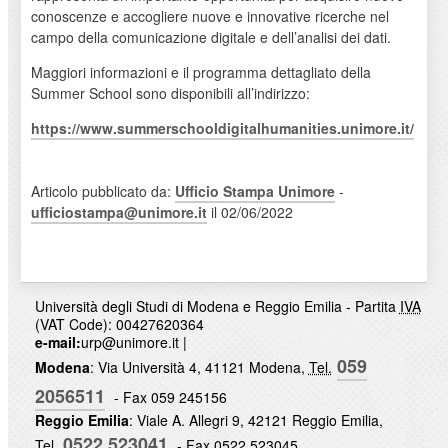
conoscenze e accogliere nuove e innovative ricerche nel
campo della comunicazione digitale e dell’analisi dei dati.
Maggiori informazioni e il programma dettagliato della
Summer School sono disponibili all’indirizzo:
https://www.summerschooldigitalhumanities.unimore.it/
Articolo pubblicato da:
Ufficio Stampa Unimore
-
ufficiostampa@unimore.it
il 02/06/2022
Università degli Studi di Modena e Reggio Emilia - Partita
IVA
(VAT Code): 00427620364
e-mail:
urp@unimore.it
|
059
Modena
: Via Università 4, 41121 Modena,
Tel.
2056511
- Fax 059 245156
Reggio Emilia
: Viale A. Allegri 9, 42121 Reggio Emilia,
0522 523041
Tel.
- Fax 0522 523045.