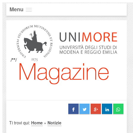
Menu
/**/
Ti trovi qui:
Home
»
Notizie