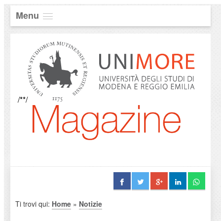
Menu
/**/
Ti trovi qui:
Home
»
Notizie