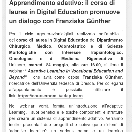
Apprendimento adattivo: il corso di
laurea in Digital Education promuove
un dialogo con Franziska Günther
Per il ciclo #generazionidigitali realizzato nell’ambito
del
corso di laurea in Digital Education
del
Dipartimento
Chirurgico, Medico, Odontoiatrico e di Scienze
Morfologiche con Interesse Trapiantologico,
Oncologico e di Medicina Rigenerativa
di
Unimore,
martedì 24 maggio, alle ore 16.00
, si tiene il
webinar “
Adaptive Learning in Vocational Education and
Beyond”
che avrà come ospite
Franziska Günther
,
ricercatrice dell’Università tedesca di Dresda. Per collegarsi
all’appuntamento è possibile utilizzare il
link:
https://courseroom.it/adap-
learn
Nel webinar verrà fornita un’introduzione all’adaptive
Learning, i suoi benefici e le tipiche componenti e strutture
per creare un sistema di apprendimento adattivo. Verranno
inoltre presentati due progetti che coinvolgono sistemi di
‘adaptive learning’: un serious game e un learning