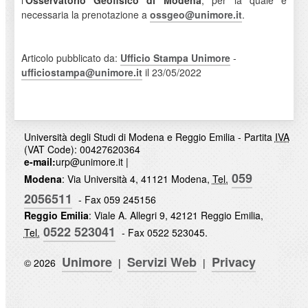
l’
Osservatorio Geofisico di Modena
, per la quale è
necessaria la prenotazione a
ossgeo@unimore.it
.
Articolo pubblicato da:
Ufficio Stampa Unimore
-
ufficiostampa@unimore.it
il 23/05/2022
Università degli Studi di Modena e Reggio Emilia - Partita
IVA
(VAT Code): 00427620364
e-mail:
urp@unimore.it
|
059
Modena
: Via Università 4, 41121 Modena,
Tel.
2056511
- Fax 059 245156
Reggio Emilia
: Viale A. Allegri 9, 42121 Reggio Emilia,
0522 523041
Tel.
- Fax 0522 523045.
Unimore
Servizi Web
Privacy
© 2026
|
|