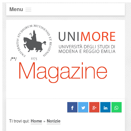
Menu
/**/
Ti trovi qui:
Home
»
Notizie