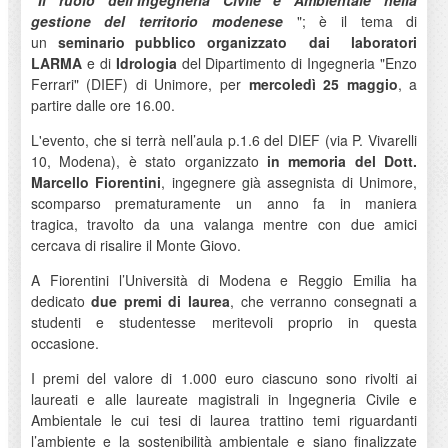
"Il ruolo dell’Ingegneria Civile e Ambientale nella
gestione del territorio modenese
"; è il tema di
un
seminario pubblico organizzato
dai
laboratori
LARMA
e di
Idrologia
del Dipartimento di Ingegneria "Enzo
Ferrari" (DIEF) di Unimore, per
mercoledì 25 maggio
, a
partire dalle ore 16.00.
L'evento, che si terrà nell’aula p.1.6 del DIEF (via P. Vivarelli
10, Modena), è stato organizzato
in memoria del Dott.
Marcello Fiorentini
, ingegnere già assegnista di Unimore,
scomparso prematuramente un anno fa in maniera
tragica, travolto da una valanga mentre con due amici
cercava di risalire il Monte Giovo.
A Fiorentini l’Università di Modena e Reggio Emilia ha
dedicato
due premi di laurea
, che verranno consegnati a
studenti e studentesse meritevoli proprio in questa
occasione.
I premi del valore di 1.000 euro ciascuno sono rivolti ai
laureati e alle laureate magistrali in Ingegneria Civile e
Ambientale le cui tesi di laurea trattino temi riguardanti
l’ambiente e la sostenibilità ambientale e siano finalizzate