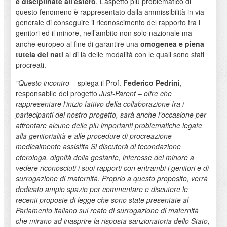
e disciplinate all'estero
. L’aspetto più problematico di
questo fenomeno è rappresentato dalla ammissibilità in via
generale di conseguire il riconoscimento del rapporto tra i
genitori ed il minore, nell’ambito non solo nazionale ma
anche europeo al fine di garantire una
omogenea e piena
tutela dei nati
al di là delle modalità con le quali sono stati
procreati.
"Questo incontro
– spiega il Prof.
Federico Pedrini
,
responsabile del progetto
Just-Parent
–
oltre che
rappresentare l'inizio fattivo della collaborazione fra i
partecipanti del nostro progetto, sarà anche l'occasione per
affrontare alcune delle più importanti problematiche legate
alla genitorialità e alle procedure di procreazione
medicalmente assistita Si discuterà di fecondazione
eterologa, dignità della gestante, interesse del minore a
vedere riconosciuti i suoi rapporti con entrambi i genitori e di
surrogazione di maternità. Proprio a questo proposito, verrà
dedicato ampio spazio per commentare e discutere le
recenti proposte di legge che sono state presentate al
Parlamento italiano sul reato di surrogazione di maternità
che mirano ad inasprire la risposta sanzionatoria dello Stato,