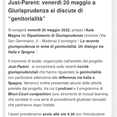
Just-Parent: venerdì 20 maggio a
Giurisprudenza si discute di
“genitorialità”
Si svolgerà
venerdì 20 maggio 2022
, presso l’
Aula
Magna
del
Dipartimento di Giurisprudenza
Unimore (Via
San Geminiano, 3 – Modena) il convegno “
La recente
giurisprudenza in tema di genitorialità. Un dialogo tra
Italia e Spagna
”.
Il momento di studio, organizzato nell’ambito del progetto
Just-Parent
, si concentrerà sulle recenti
novità
giurisprudenziali
che hanno riguardato la
genitorialità
,
con particolare attenzione alle
differenze tra Italia e
Spagna
. Verranno inoltre presentate alcune delle attività
previste dal progetto, tra cui il
podcast
e il programma di
Moot-Court
competition
(uno strumento di mutual learning
che consiste in una serie di procedimenti giudiziari simulati)
che partiranno dopo l'estate.
I lavori prenderanno
avvio alle ore 9.30
con l’introduzione