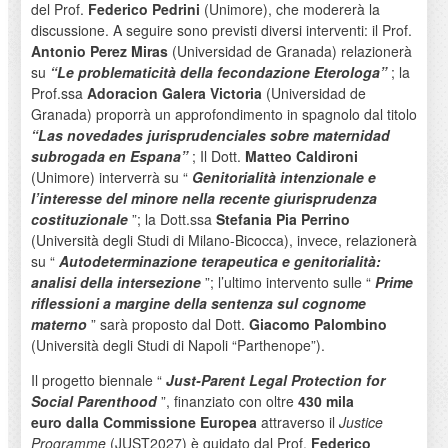
del Prof.
Federico Pedrini
(Unimore), che modererà la
discussione. A seguire sono previsti diversi interventi: il Prof.
Antonio Perez Miras
(Universidad de Granada) relazionerà
su
“Le problematicità della fecondazione Eterologa”
; la
Prof.ssa
Adoracion Galera Victoria
(Universidad de
Granada) proporrà un approfondimento in spagnolo dal titolo
“Las novedades jurisprudenciales sobre maternidad
subrogada en Espana”
; Il Dott.
Matteo Caldironi
(Unimore) interverrà su “
Genitorialità intenzionale e
l’interesse del minore nella recente giurisprudenza
costituzionale
”; la Dott.ssa
Stefania Pia Perrino
(Università degli Studi di Milano-Bicocca), invece, relazionerà
su “
Autodeterminazione terapeutica e genitorialità:
analisi della intersezione
”; l’ultimo intervento sulle “
Prime
riflessioni a margine della sentenza sul cognome
materno
” sarà proposto dal Dott.
Giacomo Palombino
(Università degli Studi di Napoli “Parthenope”).
Il progetto biennale “
Just-Parent Legal Protection for
Social Parenthood
”, finanziato con oltre
430 mila
euro dalla Commissione Europea
attraverso il
Justice
Programme
(JUST2027) è guidato dal Prof.
Federico