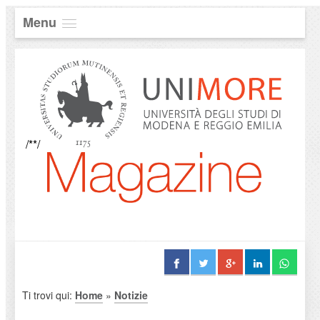
Menu
/**/
Ti trovi qui:
Home
»
Notizie