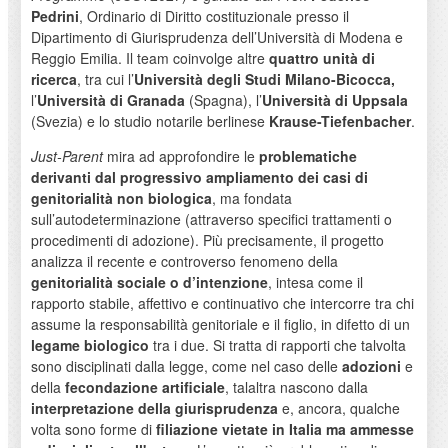
Pedrini
, Ordinario di Diritto costituzionale presso il
Dipartimento di Giurisprudenza dell’Università di Modena e
Reggio Emilia. Il team coinvolge altre
quattro unità di
ricerca
, tra cui l’
Università degli Studi Milano-Bicocca,
l’
Università di Granada
(Spagna), l’
Università di Uppsala
(Svezia) e lo studio notarile berlinese
Krause-Tiefenbacher
.
Just-Parent
mira ad approfondire le
problematiche
derivanti dal progressivo ampliamento dei casi di
genitorialità non biologica
, ma fondata
sull’autodeterminazione (attraverso specifici trattamenti o
procedimenti di adozione). Più precisamente, il progetto
analizza il recente e controverso fenomeno della
genitorialità sociale o d’intenzione
, intesa come il
rapporto stabile, affettivo e continuativo che intercorre tra chi
assume la responsabilità genitoriale e il figlio, in difetto di un
legame biologico
tra i due. Si tratta di rapporti che talvolta
sono disciplinati dalla legge, come nel caso delle
adozioni
e
della
fecondazione artificiale
, talaltra nascono dalla
interpretazione della giurisprudenza
e, ancora, qualche
volta sono forme di
filiazione vietate in Italia ma ammesse