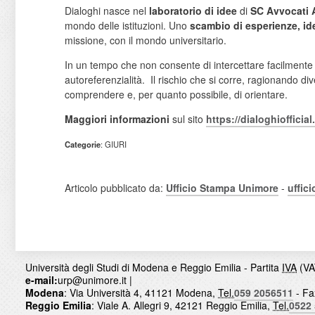
Dialoghi nasce nel
laboratorio di idee
di
SC Avvocati 
mondo delle istituzioni. Uno
scambio di esperienze, id
missione, con il mondo universitario.
In un tempo che non consente di intercettare facilmente 
autoreferenzialità. Il rischio che si corre, ragionando div
comprendere e, per quanto possibile, di orientare.
Maggiori informazioni
sul sito
https://dialoghiofficial.
Categorie
: GIURI
Articolo pubblicato da:
Ufficio Stampa Unimore
-
uffic
Università degli Studi di Modena e Reggio Emilia - Partita
IVA
(VA
e-mail:
urp@unimore.it
|
Modena
: Via Università 4, 41121 Modena,
Tel.
059 2056511
- Fa
Reggio Emilia
: Viale A. Allegri 9, 42121 Reggio Emilia,
Tel.
0522