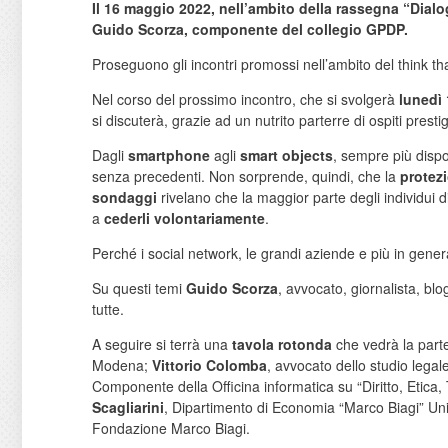
Il 16 maggio 2022, nell’ambito della rassegna “Dialogh
Guido Scorza, componente del collegio GPDP.
Proseguono gli incontri promossi nell’ambito del think th
Nel corso del prossimo incontro, che si svolgerà
lunedì
si discuterà, grazie ad un nutrito parterre di ospiti prestig
Dagli
smartphone
agli
smart objects
, sempre più dispos
senza precedenti. Non sorprende, quindi, che la
protez
sondaggi
rivelano che la maggior parte degli individui d
a
cederli volontariamente
.
Perché i social network, le grandi aziende e più in genera
Su questi temi
Guido Scorza
, avvocato, giornalista, bl
tutte.
A seguire si terrà una
tavola rotonda
che vedrà la part
Modena;
Vittorio Colomba
, avvocato dello studio lega
Componente della Officina informatica su “Diritto, Etica
Scagliarini
, Dipartimento di Economia “Marco Biagi” Uni
Fondazione Marco Biagi.