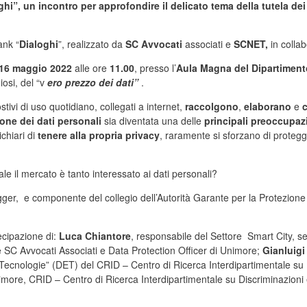
i”, un incontro per approfondire il delicato tema della tutela dei d
ank “
Dialoghi
”, realizzato da
SC Avvocati
associati e
SCNET,
in colla
 16 maggio 2022
alle ore
11.00
, presso l’
Aula Magna del Dipartiment
iosi, del “v
ero prezzo dei dati”
.
tivi di uso quotidiano, collegati a internet,
raccolgono
,
elaborano
e
ione dei dati personali
sia diventata una delle
principali preoccupazi
ichiari di
tenere alla propria privacy
, raramente si sforzano di protegg
le il mercato è tanto interessato ai dati personali?
ogger, e componente del collegio dell’Autorità Garante per la Protezione
ecipazione di:
Luca Chiantore
, responsabile del Settore Smart City, s
le SC Avvocati Associati e Data Protection Officer di Unimore;
Gianluigi 
, Tecnologie” (DET) del CRID – Centro di Ricerca Interdipartimentale su 
more, CRID – Centro di Ricerca Interdipartimentale su Discriminazioni 