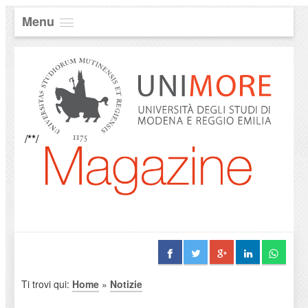
Menu
/**/
Ti trovi qui:
Home
»
Notizie