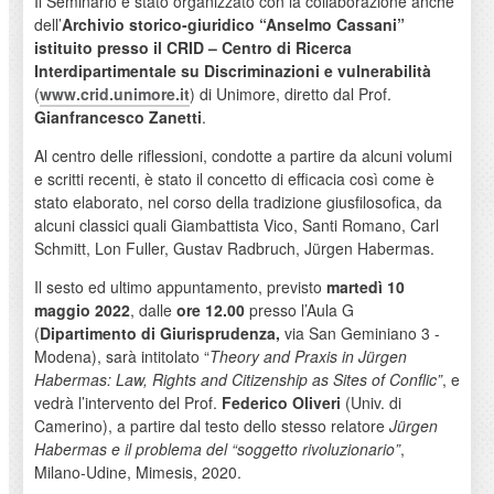
Il Seminario è stato organizzato con la collaborazione anche
dell’
Archivio storico-giuridico “Anselmo Cassani”
istituito presso il CRID – Centro di Ricerca
Interdipartimentale su Discriminazioni e vulnerabilità
(
www.crid.unimore.it
) di Unimore, diretto dal Prof.
Gianfrancesco Zanetti
.
Al centro delle riflessioni, condotte a partire da alcuni volumi
e scritti recenti, è stato il concetto di efficacia così come è
stato elaborato, nel corso della tradizione giusfilosofica, da
alcuni classici quali Giambattista Vico, Santi Romano, Carl
Schmitt, Lon Fuller, Gustav Radbruch, Jürgen Habermas.
Il sesto ed ultimo appuntamento, previsto
martedì 10
maggio 2022
, dalle
ore 12.00
presso l’Aula G
(
Dipartimento di Giurisprudenza,
via San Geminiano 3 -
Modena), sarà intitolato “
Theory and Praxis in Jürgen
Habermas: Law, Rights and Citizenship as Sites of Conflic”
, e
vedrà l’intervento del Prof.
Federico Oliveri
(Univ. di
Camerino), a partire dal testo dello stesso relatore
Jürgen
Habermas e il problema del “soggetto rivoluzionario”
,
Milano-Udine, Mimesis, 2020.