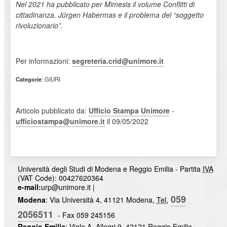
Nel 2021 ha pubblicato per Mimesis il volume Conflitti di
cittadinanza. Jürgen Habermas e il problema del “soggetto
rivoluzionario”.
Per informazioni:
segreteria.crid@unimore.it
Categorie
: GIURI
Articolo pubblicato da:
Ufficio Stampa Unimore
-
ufficiostampa@unimore.it
il 09/05/2022
Università degli Studi di Modena e Reggio Emilia - Partita
IVA
(VAT Code): 00427620364
e-mail:
urp@unimore.it
|
059
Modena
: Via Università 4, 41121 Modena,
Tel.
2056511
- Fax 059 245156
Reggio Emilia
: Viale A. Allegri 9, 42121 Reggio Emilia,